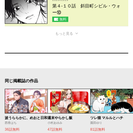
第４-１０話 斜目町シビル・ウォ
ー⑩
無料
もっと見る
同じ掲載誌の作品
波うららかに、めおと日和
週末やらかし飯
ツレ猫 マルルとハチ
西香はち
小村あゆみ
園田ゆり
36話無料
47話無料
81話無料