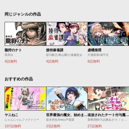
同じジャンルの作品
龍狩のナト
接待麻雀課
虚構推理
黒井白
新川帆立/奥山響介/後藤悠太
片瀬茶柴/城平京
4話無料
4話無料
8話無料
おすすめの作品
ヤニねこ
世界最強の魔女、始めました ～私だけ『攻略サイト』を見れる世界で自由に生きます～
追放されたチート付与魔術師は気ままなセカンドライフを謳歌する。 ～俺は武器だけじゃなく、あらゆるものに『強化ポイント』を付与できるし、俺の意思でいつでも効果を解除できるけど、残った人たち大丈夫？～
にゃんにゃんファクトリー
坂木持丸/riritto/戸賀環
業務用餅/六志麻あさ/ｋｉｓｕｉ
107話無料
23話無料
27話無料