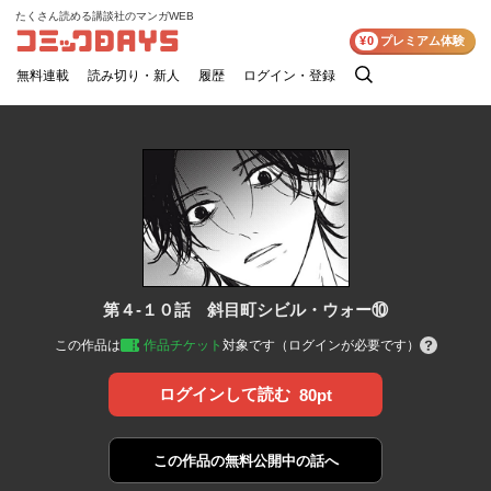
たくさん読める講談社のマンガWEB
コミックDAYS
¥0
プレミアム体験
無料連載
読み切り・新人
履歴
ログイン・登録
検
索
第４-１０話 斜目町シビル・ウォー⑩
この作品は
作品チケット
対象です（ログインが必要です）
ログインして読む
80pt
この作品の
無料公開中の話へ