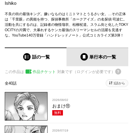
Ishiko
不良の街の最強キング。嫌いなものはミニトマトとうるさい女。…その正体
は「千里眼」の異能を持つ、探偵事務所「ホークアイズ」の名探偵 司波仁。
活動を共にするのは、記録者の物怪瑠衣、枯柳杖道。スラム街と化したTOKY
OCITYの片隅で、大暴れするケンカ最強のスリーマンセルの活躍を見逃す
な。YouTube140万登録「ハンドレッドノート」公式コミカライズ第3弾！
話の一覧
単行本
の一覧
この作品は
作品チケット
対象です（ログインが必要です）
全40話
1話から
2026/08/02
おまけ⑪
無料
2026/07/19