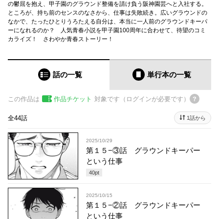
の鬱屈を抱え、甲子園のグラウンド整備を請け負う阪神園芸へと入社する。
ところが、持ち前のセンスのなさから、仕事は失敗続き。広いグラウンドの
なかで、たったひとりうろたえる自分は、本当に一人前のグラウンドキーパ
ーになれるのか？ 人気青春小説を甲子園100周年に合わせて、待望のコミ
カライズ！ さわやか青春ストーリー！
話の一覧
単行本
の一覧
この作品は
作品チケット
対象です（ログインが必要です）
全44話
1話から
2025/10/29
第１５−③話 グラウンドキーパー
という仕事
40
pt
2025/10/15
第１５−②話 グラウンドキーパー
という仕事