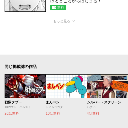
げるところからはじまる！
無料
もっと見る
同じ掲載誌の作品
戦隊タブー
まんペン
シルバー・スクリーン
TK2/エド・バルスト
トミムラコタ
いまい
26話無料
10話無料
4話無料