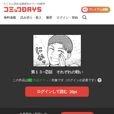
たくさん読める講談社のマンガWEB
コミックDAYS
¥0
プレミアム体験
無料連載
読み切り・新人
履歴
ログイン・登録
検
索
第１３−②話 それぞれの戦い
この作品は
作品チケット
対象です（ログインが必要です）
ログインして読む
20pt