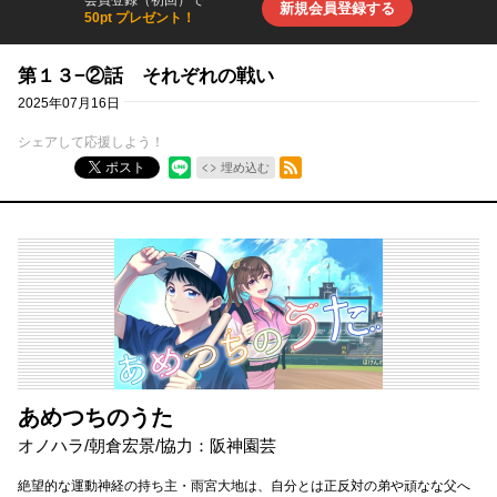
会員登録（初回）で
新規会員登録する
50pt プレゼント！
第１３−②話 それぞれの戦い
2025年07月16日
シェアして応援しよう！
RSSフィード
ポスト
埋め込む
あめつちのうた
オノハラ
/
朝倉宏景
/
協力
：
阪神園芸
絶望的な運動神経の持ち主・雨宮大地は、自分とは正反対の弟や頑なな父へ