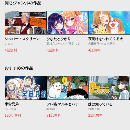
同じジャンルの作品
シルバー・スクリーン
ひなたとひかり
夜明けをつれてくる犬
いまい
高杉六花/べあろ/万冬しま
吉田桃子/あまぎ夏芽
4話無料
8話無料
4話無料
おすすめの作品
宇宙兄弟
ツレ猫 マルルとハチ
妹は知っている
小山宙哉
園田ゆり
雁木万里
120話無料
81話無料
21話無料