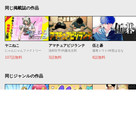
同じ掲載誌の作品
ヤニねこ
アマチュアビジランテ
伍と碁
にゃんにゃんファクトリー
浅村壮平/内藤光太郎
蓮尾トウト/仲里はるな
107話無料
3話無料
8話無料
同じジャンルの作品
チンチンデビルを追え！
学習マンガ・理科 ウサウサ！
そばギャルとおじさん
くぼたふみお
まきいわ山
稲葉そーへー/本橋隆司
22話無料
39話無料
4話無料