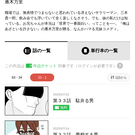
雁木万里
職場では、無表情でつまらないと思われている冴えないサラリーマン、三木
貴一郎。飲み会でも浮いていて全く楽しくなさそう。でも、妹の私だけは知
っている。お兄ちゃんが本当は「世界で一番面白い」ってことを──。『俺は
あざといを許さない』の雁木万里が贈る、なんかハマる兄妹コメディ。
話の一覧
単行本
の一覧
この作品は
作品チケット
対象です（ログインが必要です）
83 - 34
33 - 1
1話から
2025/07/22
第３３話 駄弁る男
無料
2025/07/14
第３２話 夢想する男