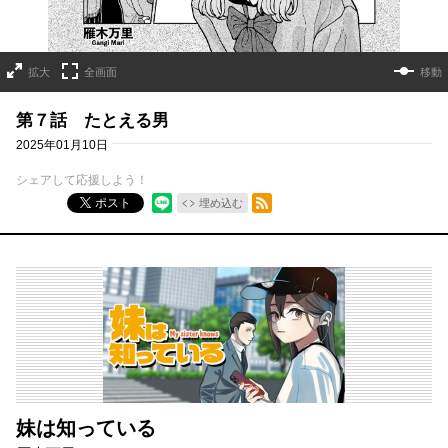
拡大
全画面
移動
第７話 たとえる男
2025年01月10日
シェアして応援しよう！
RSSフィード
ポスト
埋め込む
妹は知っている