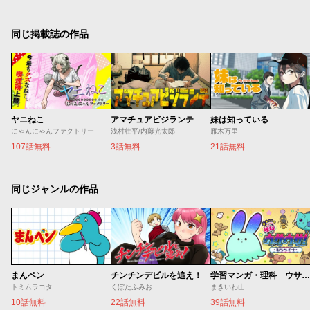
同じ掲載誌の作品
ヤニねこ
アマチュアビジランテ
妹は知っている
にゃんにゃんファクトリー
浅村壮平/内藤光太郎
雁木万里
107話無料
3話無料
21話無料
同じジャンルの作品
まんペン
チンチンデビルを追え！
学習マンガ・理科 ウサウサ！
トミムラコタ
くぼたふみお
まきいわ山
10話無料
22話無料
39話無料