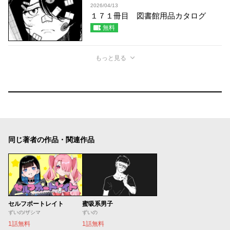
2026/04/13
１７１冊目 図書館用品カタログ
無料
もっと見る
同じ著者の作品・関連作品
セルフポートレイト
蜜吸系男子
ずいの/ザシマ
ずいの
1話無料
1話無料