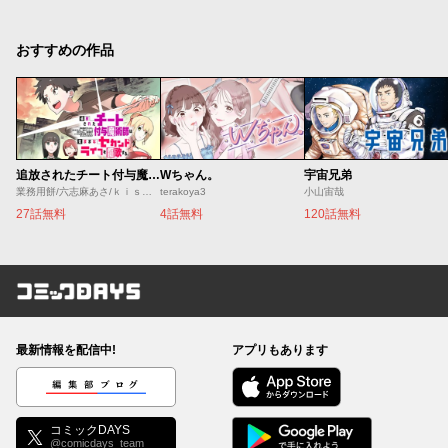
おすすめの作品
追放されたチート付与魔術師は気ままなセカンドライフを謳歌する。 ～俺は武器だけじゃなく、あらゆるものに『強化ポイント』を付与できるし、俺の意思でいつでも効果を解除できるけど、残った人たち大丈夫？～
Wちゃん。
宇宙兄弟
業務用餅/六志麻あさ/ｋｉｓｕｉ
terakoya3
小山宙哉
27話無料
4話無料
120話無料
コミックDAYS
最新情報を配信中!
アプリもあります
編集部ブログ
コミックDAYS
@comicdays_team