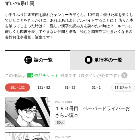
ずいの
/
系山冏
小学生ぶりに図書館を訪れたヤンキー石平くん。10年前に借りた本を失くし
ていたことをきっかけに、あれよあれよとアルバイトすることに！ 借りた本
を破ってしまった時は？ 難しい漢字の読み方を調べたい時は？ ルールに
厳しくも図書を愛してやまない仲間と贈る、読むと図書館に行きたくなる図
書館お仕事漫画、誕生です！
話の一覧
単行本
の一覧
この作品は
作品チケット
対象です（ログインが必要です）
181 - 132
131 - 82
81 - 32
31 - 1
1話から
2026/08/03
１８０冊目 ペーパードライバーお
さらい読本
80
pt
2026/07/21