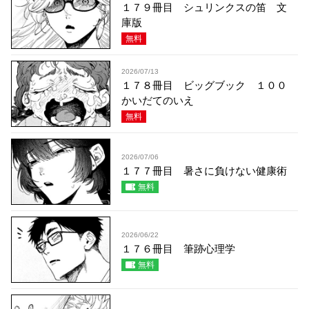
１７９冊目 シュリンクスの笛 文
庫版
無料
2026/07/13
１７８冊目 ビッグブック １００
かいだてのいえ
無料
2026/07/06
１７７冊目 暑さに負けない健康術
無料
2026/06/22
１７６冊目 筆跡心理学
無料