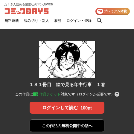
たくさん読める講談社のマンガWEB
コミックDAYS
¥0
プレミアム体験
無料連載
読み切り・新人
履歴
ログイン・登録
検
索
１３１冊目 絵で見る年中行事 １巻
この作品は
作品チケット
対象です（ログインが必要です）
ログインして読む
100pt
この作品の
無料公開中の話へ