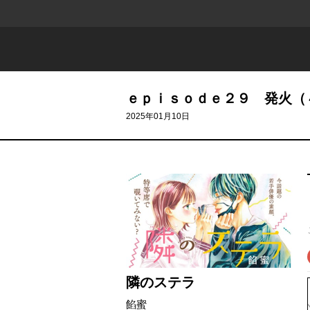
ｅｐｉｓｏｄｅ２９ 発火（
2025年01月10日
隣のステラ
餡蜜