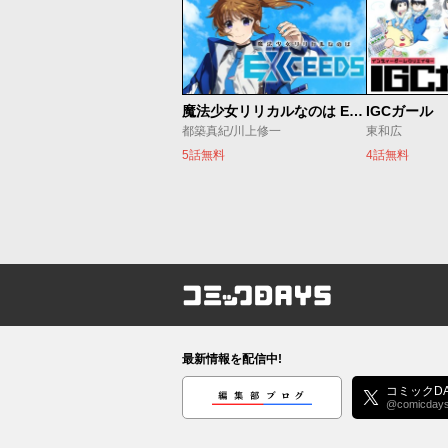
魔法少女リリカルなのは EXCEEDS
IGCガール
都築真紀/川上修一
東和広
5話無料
4話無料
コミックDAYS
最新情報を配信中!
編集部ブログ
コミックDA
@comicday