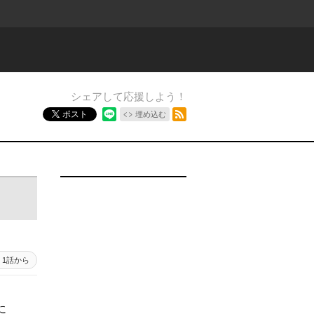
シェアして応援しよう！
RSSフィード
ポスト
埋め込む
1話から
に