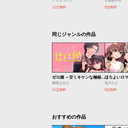
ナカガワパリ
月凪あやせ
11話無料
5話無料
同じジャンルの作品
ゼロ婚 ～甘くキケンな極秘任務～
ほろよいロ
織田はるか
花川ちと
11話無料
6話無料
おすすめの作品