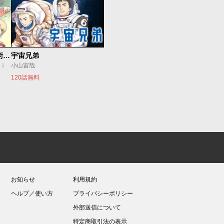
追放されたチート付与魔術師は気ままなセカンドライフを謳歌する。 ～俺は武器だけじゃなく、あらゆるものに『強化ポイント』を付与できるし、俺の意思でいつでも効果を解除できるけど、残った人たち大丈夫？～
宇宙兄弟
ｕｉ
小山宙哉
120話無料
お知らせ
利用規約
ヘルプ／使い方
プライバシーポリシー
外部送信について
特定商取引法の表示