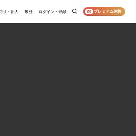
プレミアム体験
切り・新人
履歴
ログイン・登録
検
¥0
索