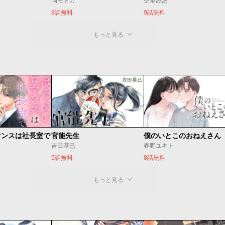
岡モトカ
空華みあ
8話無料
9話無料
もっと見る
マンスは社長室で
官能先生
僕のいとこのおねえさん
吉田基已
春野ユキト
5話無料
8話無料
もっと見る