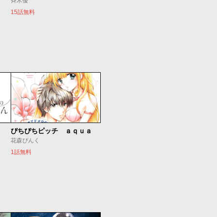
斉木優
15話無料
ぴちぴちピッチ ａｑｕａ
花森ぴんく
1話無料