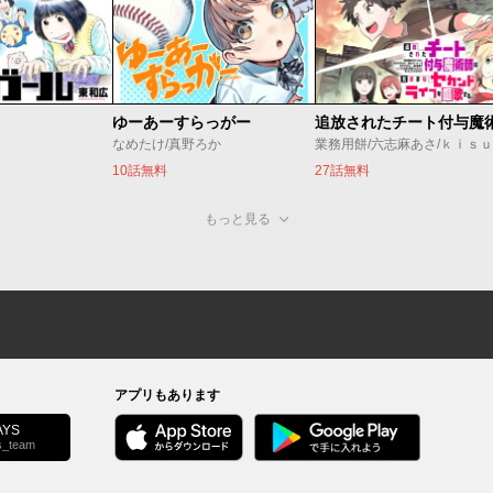
ゆーあーすらっがー
なめたけ/真野ろか
業務用餅/六志麻あさ/ｋｉｓ
10話無料
27話無料
もっと見る
アプリもあります
YS
s_team