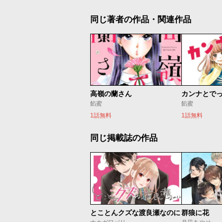
同じ著者の作品・関連作品
高嶺の蘭さん
カンナとで
餡蜜
餡蜜
1話無料
1話無料
同じ掲載誌の作品
とことんクズな渡良瀬なのに
群狼に花