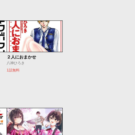
２人におまかせ
八神ひろき
1話無料