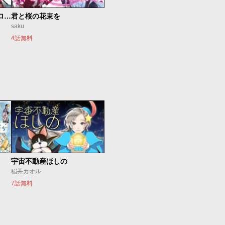
新仮面ライダーSPIRITS ロンリー仮面ライダー編
君と桜の花束を
saku
4話無料
宇宙不動産ほしの
稲井カオル
7話無料