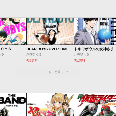
ＢＯＹＳ
DEAR BOYS OVER TIME
トキワボウルの女神さま
ろき
八神ひろき
八神ひろき
4話無料
3話無料
もっと見る