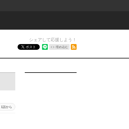
シェアして応援しよう！
RSSフィード
ポスト
埋め込む
1話から