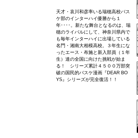
天才・哀川和彦率いる瑞穂高校バス
ケ部のインターハイ優勝から１
年････。新たな舞台となるのは、瑞
穂のライバルにして、神奈川県内で
も毎年インターハイに出場している
名門・湘南大相模高校。３年生にな
ったエース・布施と新入部員（１年
生）達の全国に向けた挑戦が始ま
る！ シリーズ累計４５００万部突
破の国民的バスケ漫画『DEAR BO
YS』シリーズが完全復活！！