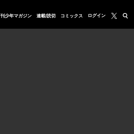
月マガ基地
ログイン
月刊少年マガジン
連載/読切
コミックス
検索
公式X