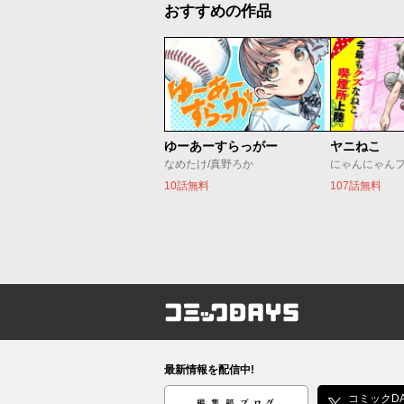
おすすめの作品
ゆーあーすらっがー
ヤニねこ
なめたけ/真野ろか
にゃんにゃん
10話無料
107話無料
コミックDAYS
最新情報を配信中!
編集部ブログ
コミックDA