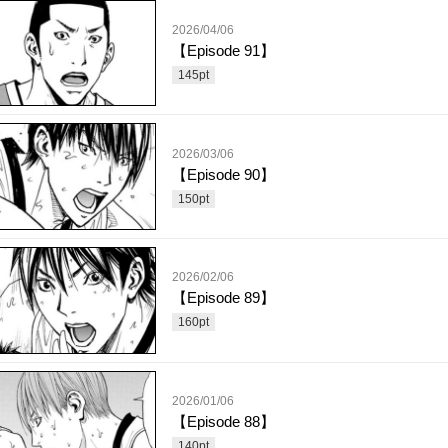
2026/04/06
【Episode 91】
145
pt
2026/03/06
【Episode 90】
150
pt
2026/02/06
【Episode 89】
160
pt
2026/01/06
【Episode 88】
140
pt