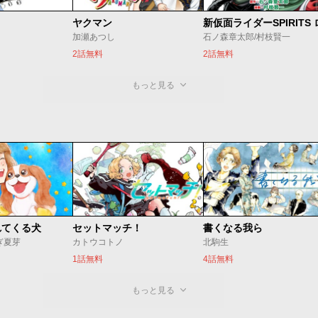
ヤクマン
加瀬あつし
石ノ森章太郎/村枝賢一
2話無料
2話無料
もっと見る
れてくる犬
セットマッチ！
書くなる我ら
ぎ夏芽
カトウコトノ
北駒生
1話無料
4話無料
もっと見る