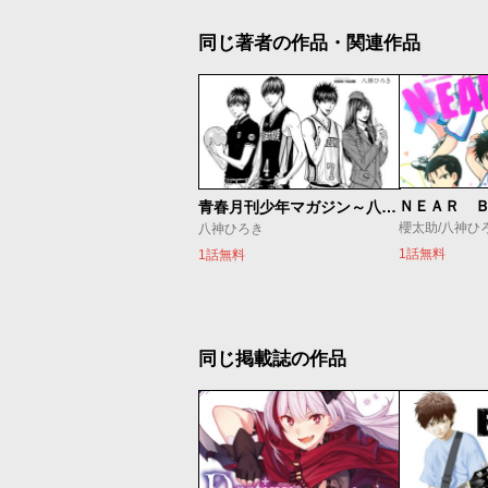
同じ著者の作品・関連作品
ＮＥＡＲ 
青春月刊少年マガジン～八神デビュー秘話～
櫻太助/八神ひ
八神ひろき
1話無料
1話無料
同じ掲載誌の作品