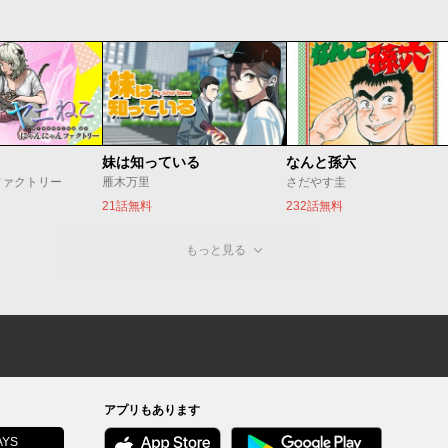
妹は知っている
なんと孫六
ファクトリー
雁木万里
さだやす圭
21話無料
232話無料
もっと見る
アプリもあります
YS