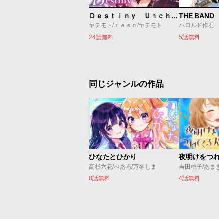
Ｄｅｓｔｉｎｙ Ｕｎｃｈａｉｎ Ｏｎｌｉｎｅ 吸血鬼少女となって、やがて『赤の魔王』と呼ばれるようになりました
THE BAND
ヤチモト/ｒｅｓｎ/ヤチモト
ハロルド作石
24話無料
5話無料
同じジャンルの作品
ひなたとひかり
夜明けをつ
高杉六花/べあろ/万冬しま
吉田桃子/あま
8話無料
4話無料