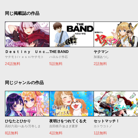
同じ掲載誌の作品
Ｄｅｓｔｉｎｙ Ｕｎｃｈａｉｎ Ｏｎｌｉｎｅ 吸血鬼少女となって、やがて『赤の魔王』と呼ばれるようになりました
THE BAND
ヤクマン
ヤチモト/ｒｅｓｎ/ヤチモト
ハロルド作石
加瀬あつし
24話無料
5話無料
2話無料
同じジャンルの作品
ひなたとひかり
夜明けをつれてくる犬
セットマッチ！
高杉六花/べあろ/万冬しま
吉田桃子/あまぎ夏芽
カトウコトノ
8話無料
4話無料
1話無料