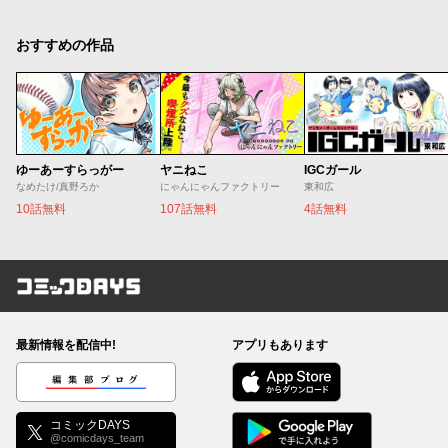
おすすめの作品
ゆーあーすらっがー
ヤニねこ
IGCガール
なめたけ/真野ろか
にゃんにゃんファクトリー
東和広
10話無料
107話無料
4話無料
コミックDAYS
最新情報を配信中!
アプリもあります
編集部ブログ
コミックDAYS
@comicdays_team