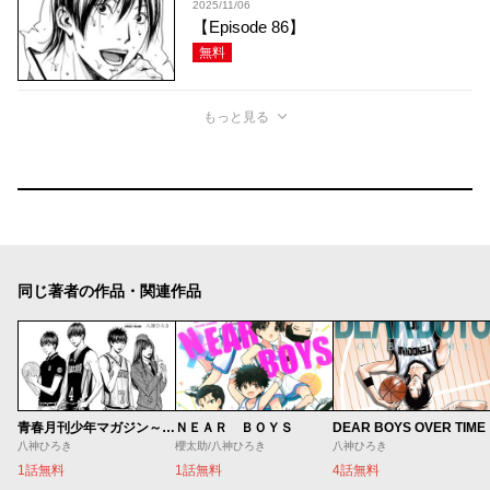
2025/11/06
【Episode 86】
無料
もっと見る
同じ著者の作品・関連作品
ＮＥＡＲ ＢＯＹＳ
DEAR BOYS OVER TIME
青春月刊少年マガジン～八神デビュー秘話～
櫻太助/八神ひろき
八神ひろき
八神ひろき
1話無料
4話無料
1話無料