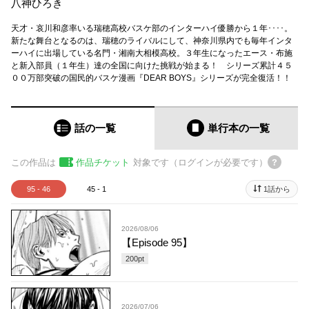
八神ひろき
天才・哀川和彦率いる瑞穂高校バスケ部のインターハイ優勝から１年････。
新たな舞台となるのは、瑞穂のライバルにして、神奈川県内でも毎年インタ
ーハイに出場している名門・湘南大相模高校。３年生になったエース・布施
と新入部員（１年生）達の全国に向けた挑戦が始まる！ シリーズ累計４５
００万部突破の国民的バスケ漫画『DEAR BOYS』シリーズが完全復活！！
話の一覧
単行本
の一覧
この作品は
作品チケット
対象です（ログインが必要です）
95 - 46
45 - 1
1話から
2026/08/06
【Episode 95】
200
pt
2026/07/06