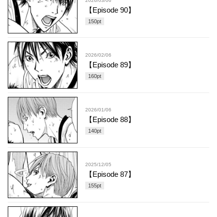
2026/03/06
【Episode 90】
150
pt
2026/02/06
【Episode 89】
160
pt
2026/01/06
【Episode 88】
140
pt
2025/12/05
【Episode 87】
155
pt