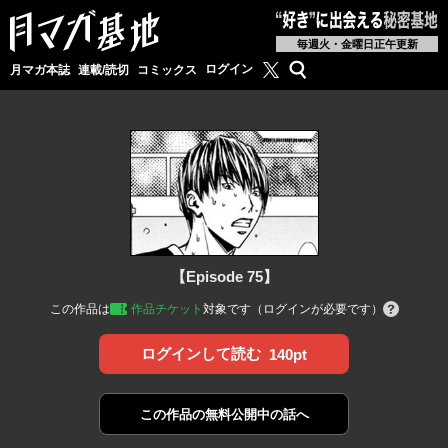
毎週火・金曜日正午更新
月マガ基地公式X
検索
ログイン
月マガ本誌
連載/読切
コミックス
【Episode 75】
この作品は
作品チケット
対象です（ログインが必要です）
ログインして読む
140pt
この作品の
無料公開中の話へ