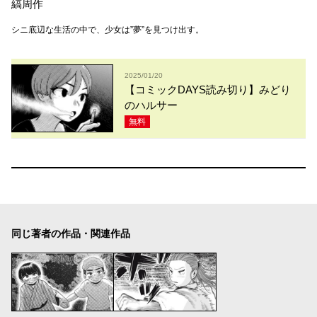
縞周作
シニ底辺な生活の中で、少女は”夢”を見つけ出す。
2025/01/20
【コミックDAYS読み切り】みどり
のハルサー
無料
同じ著者の作品・関連作品