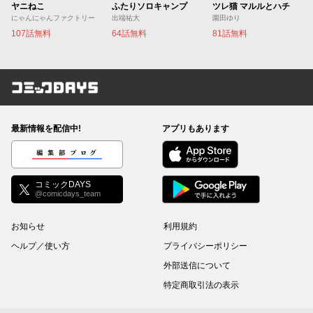
ヤニねこ
ふたりソロキャンプ
ツレ猫 マルルとハチ
にゃんにゃんファクトリー
出端祐大
園田ゆり
107話無料
64話無料
81話無料
コミックDAYS
最新情報を配信中!
アプリもあります
編集部ブログ
コミックDAYS
@comicdays_team
お知らせ
利用規約
ヘルプ／使い方
プライバシーポリシー
外部送信について
特定商取引法の表示