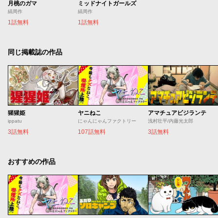
月桃のガマ
ミッドナイトガールズ
縞周作
縞周作
1話無料
1話無料
同じ掲載誌の作品
猩猩姫
ヤニねこ
アマチュアビジランテ
ippatu
にゃんにゃんファクトリー
浅村壮平/内藤光太郎
3話無料
107話無料
3話無料
おすすめの作品