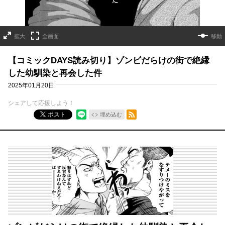
拡大
全画面
移動
【コミックDAYS読み切り】ゾンビだらけの街で絶縁
した幼馴染と再会した件
2025年01月20日
シェアして応援しよう！
RSSフィード
ポスト
埋め込む