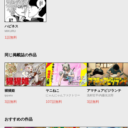
ハピネス
MIKURU
1話無料
同じ掲載誌の作品
猩猩姫
ヤニねこ
アマチュアビジランテ
ippatu
にゃんにゃんファクトリー
浅村壮平/内藤光太郎
3話無料
107話無料
3話無料
おすすめの作品