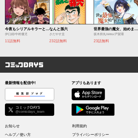
今夜もシリアルキラーと待ち合わせ
なんと孫六
世界最強の魔女、始めました ～私だけ『攻略サイト』を見れる世界で自由に生きます～
伊口紺/中村優児
さだやす圭
坂木持丸/riritto/戸賀環
11話無料
232話無料
23話無料
コミックDAYS
最新情報を配信中!
アプリもあります
編集部ブログ
コミックDAYS
@comicdays_team
お知らせ
利用規約
ヘルプ／使い方
プライバシーポリシー