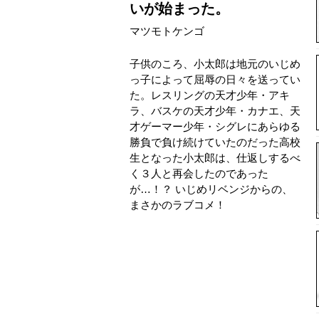
いが始まった。
マツモトケンゴ
子供のころ、小太郎は地元のいじめ
っ子によって屈辱の日々を送ってい
た。レスリングの天才少年・アキ
ラ、バスケの天才少年・カナエ、天
才ゲーマー少年・シグレにあらゆる
勝負で負け続けていたのだった高校
生となった小太郎は、仕返しするべ
く３人と再会したのであった
が…！？ いじめリベンジからの、
まさかのラブコメ！