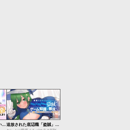
【悲報】清楚系で売っていた底辺配信者、うっかり配信を切り忘れたままSS級モンスターを拳で殴り飛ばしてしまう
追放された底辺職「盗賊」はゲーム知識で無双する。一緒に召喚された先生も外れジョブだったけど効率的に成り上がります