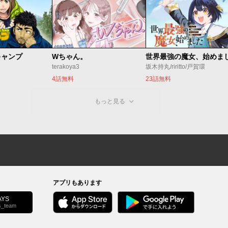
キャンプ
Wちゃん。
terakoya3
坂木持丸/riritto/戸賀環
4話無料
23話無料
もっと見る
アプリもあります
YS
s_team