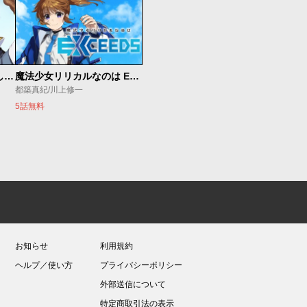
世界最強の魔女、始めました ～私だけ『攻略サイト』を見れる世界で自由に生きます～
魔法少女リリカルなのは EXCEEDS
都築真紀/川上修一
5話無料
お知らせ
利用規約
ヘルプ／使い方
プライバシーポリシー
外部送信について
特定商取引法の表示