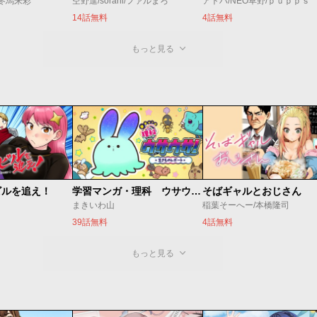
/冬馬来彩
空野進/sorani/ファルまろ
アトハ/NEO草野/ｐｕｐｐｓ
14話無料
4話無料
もっと見る
ビルを追え！
学習マンガ・理科 ウサウサ！
そばギャルとおじさん
まきいわ山
稲葉そーへー/本橋隆司
39話無料
4話無料
もっと見る