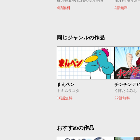
夜分長文/矢部利恩/蔓木鋼音
龍牙翔/澄守彩
4話無料
4話無料
同じジャンルの作品
まんペン
チンチンデ
トミムラコタ
くぼたふみお
10話無料
22話無料
おすすめの作品