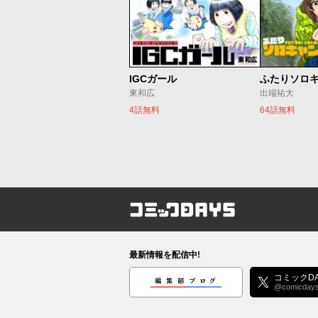
IGCガール
ふたりソロ
東和広
出端祐大
4話無料
64話無料
コミックDAYS
最新情報を配信中!
編集部ブログ
コミックDA
@comicday