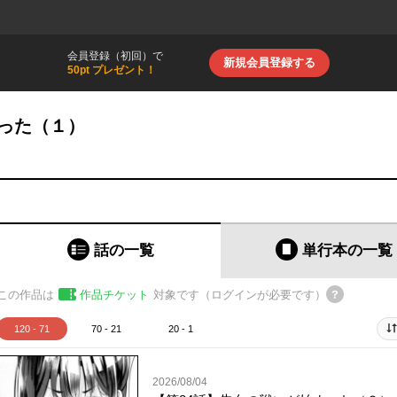
会員登録（初回）で
新規会員登録する
50pt プレゼント！
まった（１）
話の一覧
単行本
の一覧
この作品は
作品チケット
対象です（ログインが必要です）
120 - 71
70 - 21
20 - 1
2026/08/04