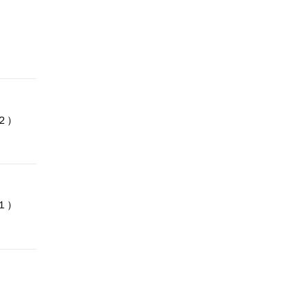
２）
１）