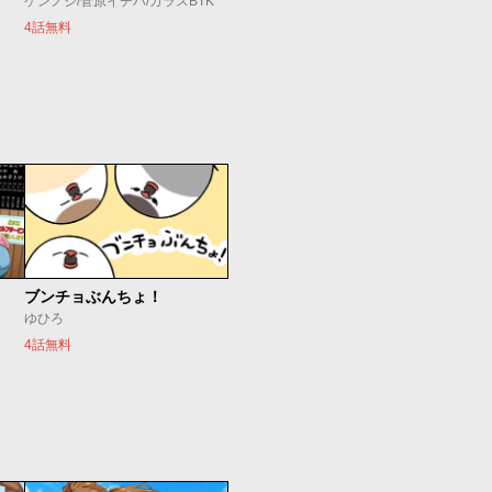
ケンノジ/菅原イチバ/カラスBTK
4話無料
ブンチョぶんちょ！
ゆひろ
4話無料