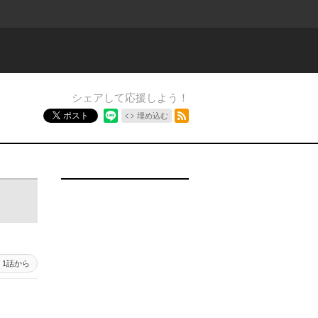
シェアして応援しよう！
RSSフィード
ポスト
埋め込む
1話から