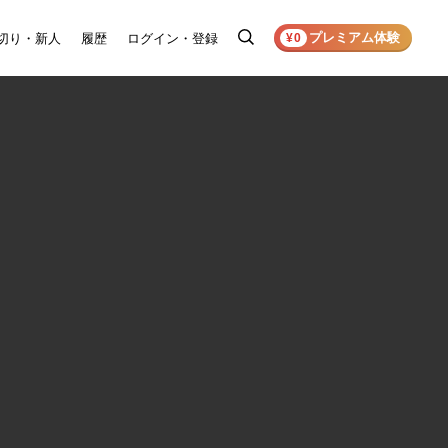
プレミアム体験
切り・新人
履歴
ログイン・登録
検
¥0
索