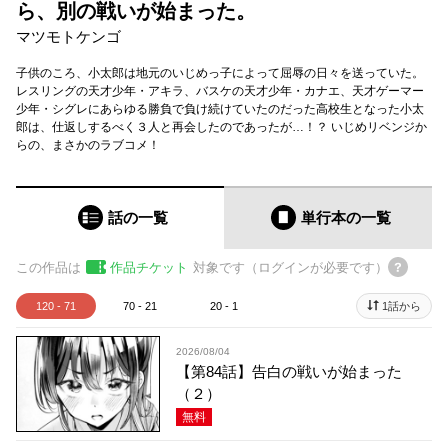
ら、別の戦いが始まった。
マツモトケンゴ
子供のころ、小太郎は地元のいじめっ子によって屈辱の日々を送っていた。
レスリングの天才少年・アキラ、バスケの天才少年・カナエ、天才ゲーマー
少年・シグレにあらゆる勝負で負け続けていたのだった高校生となった小太
郎は、仕返しするべく３人と再会したのであったが…！？ いじめリベンジか
らの、まさかのラブコメ！
話の一覧
単行本
の一覧
この作品は
作品チケット
対象です（ログインが必要です）
120 - 71
70 - 21
20 - 1
1話から
2026/08/04
【第84話】告白の戦いが始まった
（２）
無料