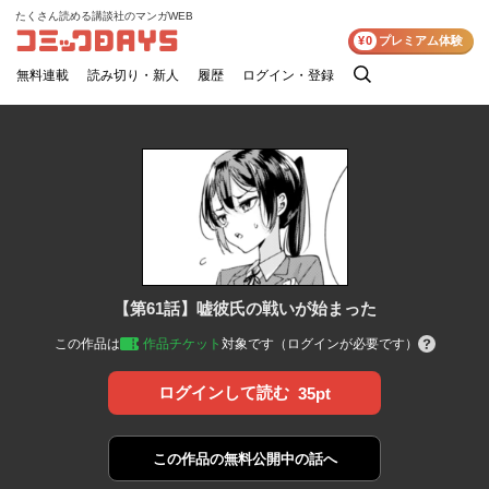
たくさん読める講談社のマンガWEB
コミックDAYS
¥0
プレミアム体験
無料連載
読み切り・新人
履歴
ログイン・登録
検
索
【第61話】嘘彼氏の戦いが始まった
この作品は
作品チケット
対象です（ログインが必要です）
ログインして読む
35pt
この作品の
無料公開中の話へ