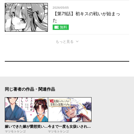
2026/05/05
【第79話】初キスの戦いが始まっ
た
無料
もっと見る
同じ著者の作品・関連作品
嫁いできた嫁が愛想笑いばかりしてる
今まで一度も女扱いされたことがない女騎士を女扱いする漫画
マツモトケンゴ
マツモトケンゴ