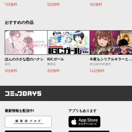
7話無料
5話無料
4話無料
おすすめの作品
ほんの小さな恋のハナシ
IGCガール
今夜もシリアルキラーと待ち合わせ
胡月
東和広
伊口紺/中村優児
4話無料
4話無料
11話無料
コミックDAYS
最新情報を配信中!
アプリもあります
編集部ブログ