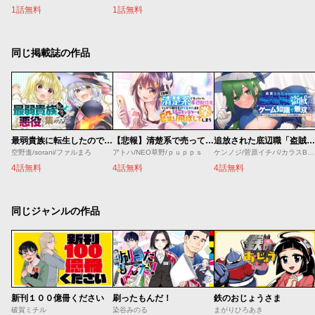
1話無料
1話無料
同じ掲載誌の作品
最弱貴族に転生したので悪役たちを集めてみた
【悲報】清楚系で売っていた底辺配信者、うっかり配信を切り忘れたままSS級モンスターを拳で殴り飛ばしてしまう
追放された底辺職「盗賊」はゲーム知識で無双する。一緒に召喚された先生も外れジョブだったけど効率的に成り上がります
空野進/sorani/ファルまろ
アトハ/NEO草野/ｐｕｐｐｓ
ケンノジ/菅原イチバ/カラスBTK
4話無料
4話無料
4話無料
同じジャンルの作品
新刊１００億冊ください
刷ったもんだ！
鉄のおじょうさま
破賀ミチル
染谷みのる
まがりひろあき