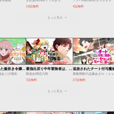
/冬馬来彩
空野進/sorani/ファルまろ
アトハ/NEO草野/ｐｕｐｐｓ
14話無料
4話無料
もっと見る
婚約破棄された飯炊き令嬢の私は冷酷公爵と専属契約しました～ですが胃袋を掴んだ結果、冷たかった公爵様がどんどん優しくなっています～
最強出戻り中年冒険者は、今さら命なんてかけたくない
福あくび/黒裄
斯道歩/明石六郎
業務用餅/六志麻あさ/ｋｉｓ
7話無料
27話無料
もっと見る