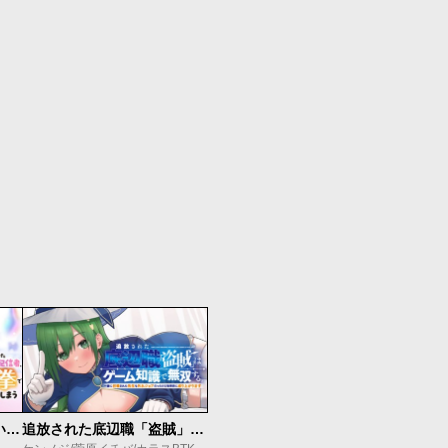
【悲報】清楚系で売っていた底辺配信者、うっかり配信を切り忘れたままSS級モンスターを拳で殴り飛ばしてしまう
追放された底辺職「盗賊」はゲーム知識で無双する。一緒に召喚された先生も外れジョブだったけど効率的に成り上がります