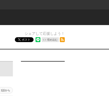
シェアして応援しよう！
RSSフィード
ポスト
埋め込む
1話から