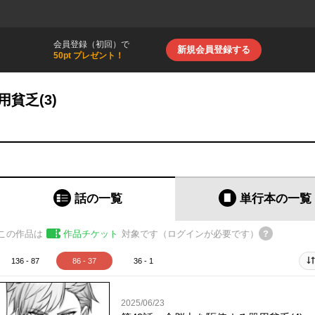
会員登録（初回）で
新規会員登録する
50pt プレゼント！
貧乏(3)
話の一覧
単行本
の一覧
この作品は
作品チケット
対象です（ログインが必要です）
136 - 87
86 - 37
36 - 1
2025/06/23