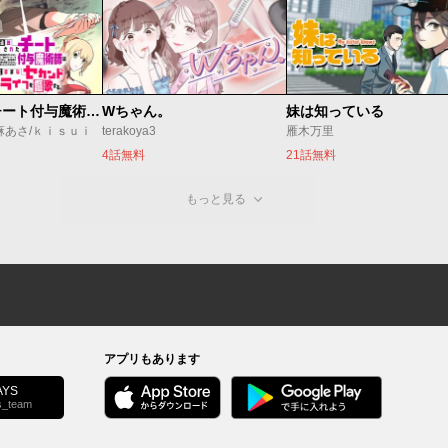
追放されたチート付与魔術師は気ままなセカンドライフを謳歌する。 ～俺は武器だけじゃなく、あらゆるものに『強化ポイント』を付与できるし、俺の意思でいつでも効果を解除できるけど、残った人たち大丈夫？～
Wちゃん。
妹は知っている
麻あさ/ｋｉｓｕｉ
terakoya3
雁木万里
4話無料
21話無料
もっと見る
アプリもあります
YS
s_team