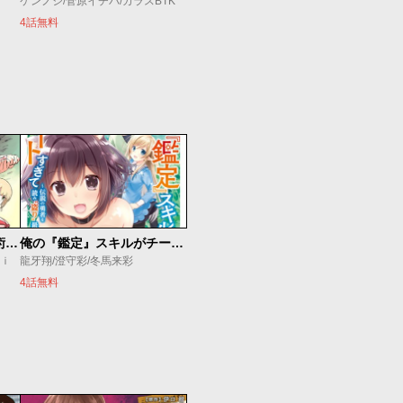
ケンノジ/菅原イチバ/カラスBTK
4話無料
追放されたチート付与魔術師は気ままなセカンドライフを謳歌する。 ～俺は武器だけじゃなく、あらゆるものに『強化ポイント』を付与できるし、俺の意思でいつでも効果を解除できるけど、残った人たち大丈夫？～
俺の『鑑定』スキルがチートすぎて
ｕｉ
龍牙翔/澄守彩/冬馬来彩
4話無料