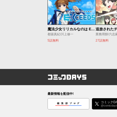
魔法少女リリカルなのは EXCEEDS
都築真紀/川上修一
業務用餅/六志
5話無料
27話無料
コミックDAYS
最新情報を配信中!
編集部ブログ
コミックDA
@comicday