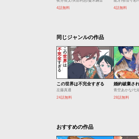
夜分長文/矢部利恩/蔓木鋼音
龍牙翔/澄守彩
4話無料
4話無料
同じジャンルの作品
この世界は不完全すぎる
左藤真通
青空あかな/七
24話無料
28話無料
おすすめの作品