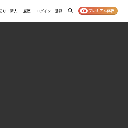
プレミアム体験
切り・新人
履歴
ログイン・登録
検
¥0
索