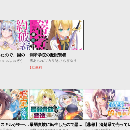
婚約破棄されたので、国の外れで錬金術姫になりました！～自由になった途端、隣国の王太子や精霊王や竜族から愛されています
剣帝学院の魔眼賢者
ｃｃｏ/よねぞう
雪あられ/ツカサ/きさらぎゆり
1話無料
俺の『鑑定』スキルがチートすぎて
最弱貴族に転生したので悪役たちを集めてみた