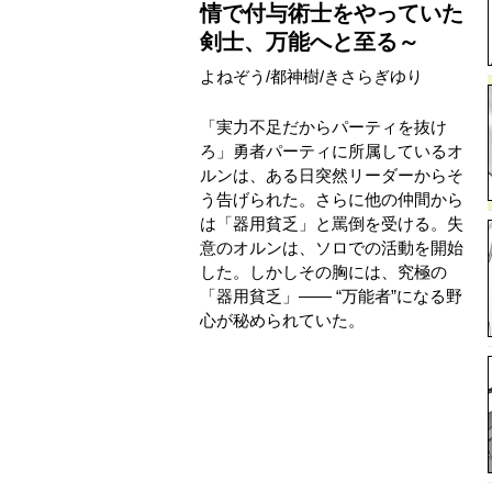
情で付与術士をやっていた
剣士、万能へと至る～
よねぞう
/
都神樹
/
きさらぎゆり
「実力不足だからパーティを抜け
ろ」勇者パーティに所属しているオ
ルンは、ある日突然リーダーからそ
う告げられた。さらに他の仲間から
は「器用貧乏」と罵倒を受ける。失
意のオルンは、ソロでの活動を開始
した。しかしその胸には、究極の
「器用貧乏」―― “万能者”になる野
心が秘められていた。