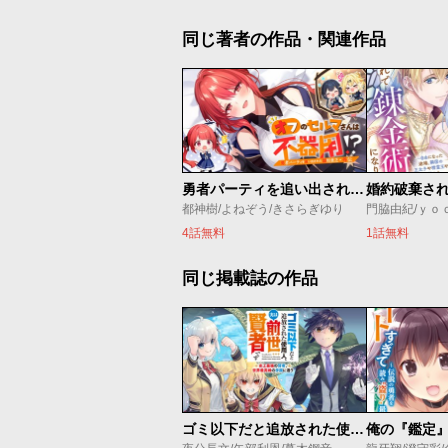
同じ著者の作品・関連作品
勇者パーティを追い出された器用貧乏 外伝 オフのセルマさんは不器用!?
都神樹/よねぞう/きさらぎゆり
門脇由紀/ｙｏ
4話無料
1話無料
同じ掲載誌の作品
ゴミ以下だと追放された使用人、実は前世賢者です ～史上最強の賢者、世界最高峰の学園に通う～