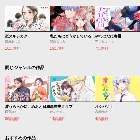
恋スルシカク
私たちはどうかしている 妻恋い
やわはだに春雷
南波あつこ
安藤なつみ
アサダニッキ
16話無料
19話無料
7話無料
同じジャンルの作品
波うららかに、めおと日和
黒歴史クラブ
オシバナ！
西香はち
かなたるい
志摩時緒
36話無料
14話無料
4話無料
おすすめの作品