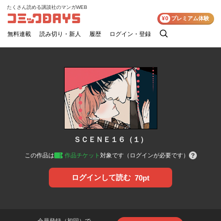
たくさん読める講談社のマンガWEB
コミックDAYS
¥0
プレミアム体験
無料連載
読み切り・新人
履歴
ログイン・登録
検
索
ＳＣＥＮＥ１６（１）
この作品は
作品チケット
対象です（ログインが必要です）
ログインして読む
70pt