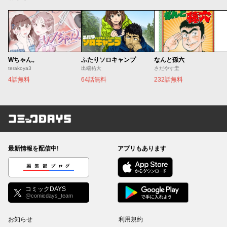
Wちゃん。
ふたりソロキャンプ
なんと孫六
terakoya3
出端祐大
さだやす圭
4話無料
64話無料
232話無料
コミックDAYS
最新情報を配信中!
アプリもあります
編集部ブログ
コミックDAYS
@comicdays_team
お知らせ
利用規約