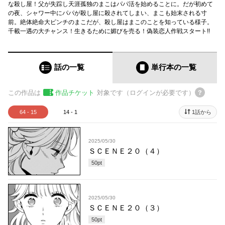
な殺し屋！父が失踪し天涯孤独のまこはパパ活を始めることに。だが初めて
の夜、シャワー中にパパが殺し屋に殺されてしまい、まこも始末される寸
前。絶体絶命大ピンチのまこだが、殺し屋はまこのことを知っている様子。
千載一遇の大チャンス！生きるために媚びを売る！偽装恋人作戦スタート!!
話の一覧
単行本
の一覧
この作品は
作品チケット
対象です（ログインが必要です）
64 - 15
14 - 1
1話から
2025/05/30
ＳＣＥＮＥ２０（４）
50
pt
2025/05/30
ＳＣＥＮＥ２０（３）
50
pt