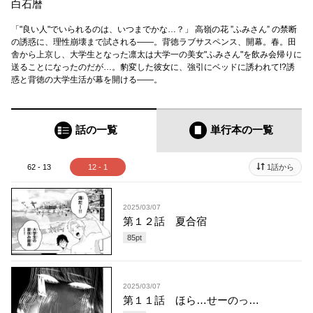
白石暦
「"良い人"でいられるのは、いつまでかな…？」 高嶺の花 ”ふみさん” の禁断
の誘惑に、理性崩壊まで試される——。背徳ラブサスペンス、開幕。春。田
舎から上京し、大学生となった凛太は大学一の美女"ふみさん"を飲み会帰りに
送ることになったのだが…。豹変した彼女に、強引にベッドに誘われて!?誘
惑と背徳の大学生活が幕を開ける——。
話の一覧
単行本
の一覧
62 - 13
12 - 1
1話から
2025/03/07
第１２話 夏合宿
85
pt
2025/03/07
第１１話 ほら…せーのっ…