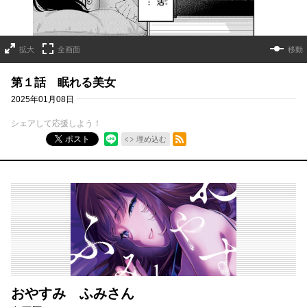
拡大
全画面
移動
第１話 眠れる美女
2025年01月08日
シェアして応援しよう！
RSSフィード
ポスト
埋め込む
おやすみ ふみさん