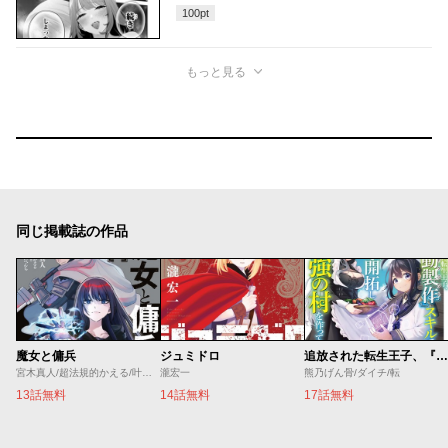
100
pt
もっと見る
同じ掲載誌の作品
魔女と傭兵
ジュミドロ
追放された転生王子、『自動製作』スキルで領地を爆速で開拓し最強の村を作ってしまう
宮木真人/超法規的かえる/叶世べんち
瀧宏一
熊乃げん骨/ダイチ/転
13話無料
14話無料
17話無料