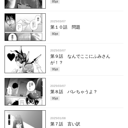
85
pt
2025/03/07
第１０話 問題
80
pt
2025/03/07
第９話 なんでここにふみさん
が！？
95
pt
2025/03/07
第８話 バレちゃうよ？
95
pt
2025/01/08
第７話 言い訳