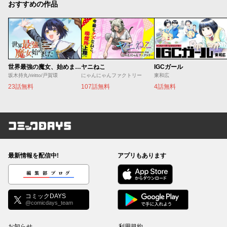
おすすめの作品
世界最強の魔女、始めました ～私だけ『攻略サイト』を見れる世界で自由に生きます～
ヤニねこ
IGCガール
坂木持丸/riritto/戸賀環
にゃんにゃんファクトリー
東和広
23話無料
107話無料
4話無料
コミックDAYS
最新情報を配信中!
アプリもあります
編集部ブログ
コミックDAYS
@comicdays_team
お知らせ
利用規約