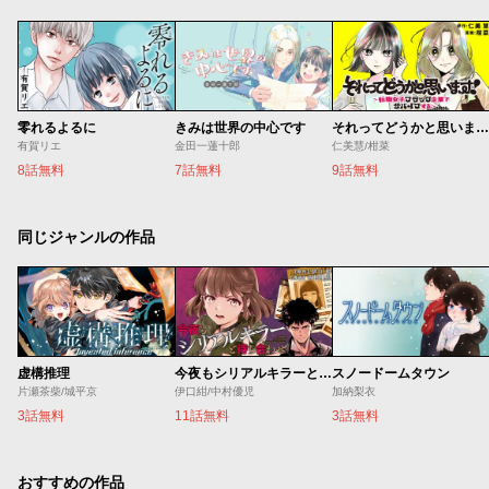
零れるよるに
きみは世界の中心です
それってどうかと思います！～転職女子、ブラック企業でサバイブする。～
有賀リエ
金田一蓮十郎
仁美慧/柑菜
8話無料
7話無料
9話無料
同じジャンルの作品
虚構推理
今夜もシリアルキラーと待ち合わせ
スノードームタウン
片瀬茶柴/城平京
伊口紺/中村優児
加納梨衣
3話無料
11話無料
3話無料
おすすめの作品