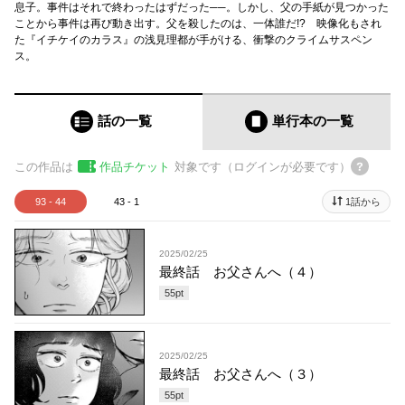
息子。事件はそれで終わったはずだった──。しかし、父の手紙が見つかった
ことから事件は再び動き出す。父を殺したのは、一体誰だ!? 映像化もされ
た『イチケイのカラス』の浅見理都が手がける、衝撃のクライムサスペン
ス。
話の一覧
単行本
の一覧
この作品は
作品チケット
対象です（ログインが必要です）
93 - 44
43 - 1
1話から
2025/02/25
最終話 お父さんへ（４）
55
pt
2025/02/25
最終話 お父さんへ（３）
55
pt