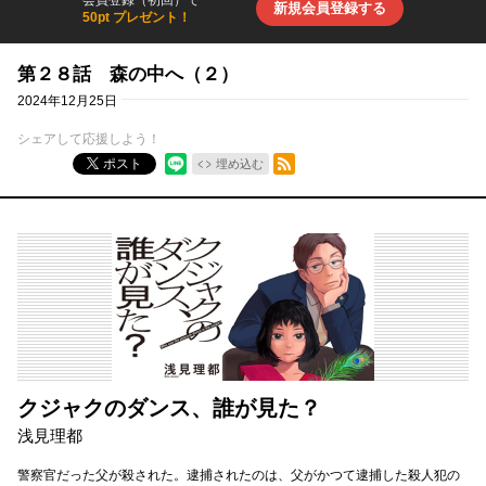
会員登録（初回）で
新規会員登録する
50pt プレゼント！
第２８話 森の中へ（２）
2024年12月25日
シェアして応援しよう！
RSSフィード
ポスト
埋め込む
クジャクのダンス、誰が見た？
浅見理都
警察官だった父が殺された。逮捕されたのは、父がかつて逮捕した殺人犯の