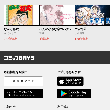
なんと孫六
ほんの小さな恋のハナシ
宇宙兄弟
さだやす圭
胡月
小山宙哉
232話無料
4話無料
120話無料
コミックDAYS
最新情報を配信中!
アプリもあります
編集部ブログ
コミックDAYS
@comicdays_team
お知らせ
利用規約