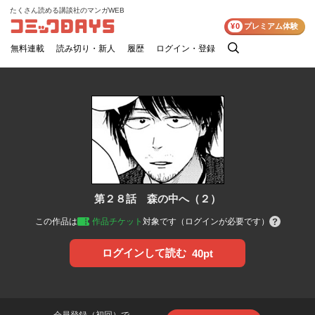
たくさん読める講談社のマンガWEB
コミックDAYS
¥0
プレミアム体験
無料連載
読み切り・新人
履歴
ログイン・登録
検
索
第２８話 森の中へ（２）
この作品は
作品チケット
対象です（ログインが必要です）
ログインして読む
40pt