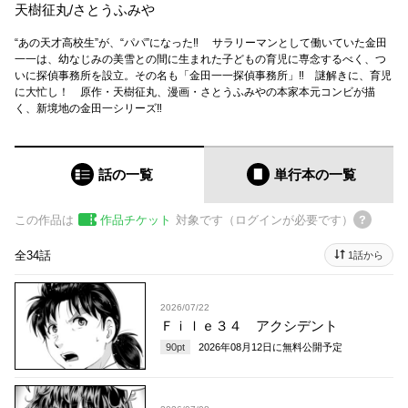
天樹征丸
/
さとうふみや
“あの天才高校生”が、“パパ”になった‼︎ サラリーマンとして働いていた金田
一一は、幼なじみの美雪との間に生まれた子どもの育児に専念するべく、つ
いに探偵事務所を設立。その名も「金田一一探偵事務所」‼︎ 謎解きに、育児
に大忙し！ 原作・天樹征丸、漫画・さとうふみやの本家本元コンビが描
く、新境地の金田一シリーズ‼︎
話の一覧
単行本
の一覧
この作品は
作品チケット
対象です（ログインが必要です）
全34話
1話から
2026/07/22
Ｆｉｌｅ３４ アクシデント
90
pt
2026年08月12日
に無料公開予定