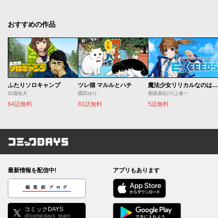
おすすめの作品
ふたりソロキャンプ
ツレ猫 マルルとハチ
魔法少女リリカルなのは EXCEEDS
出端祐大
園田ゆり
都築真紀/川上修一
64話無料
81話無料
5話無料
コミックDAYS
最新情報を配信中!
アプリもあります
編集部ブログ
コミックDAYS
@comicdays_team