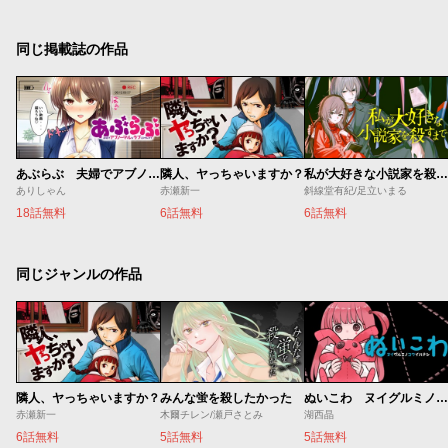
同じ掲載誌の作品
あぶらぶ 夫婦でアブノーマルなラブしませんか？
隣人、ヤっちゃいますか？
私が大好きな小説家を殺すまで
ありしゃん
赤瀬新一
斜線堂有紀/足立いまる
18話無料
6話無料
6話無料
同じジャンルの作品
隣人、ヤっちゃいますか？
みんな蛍を殺したかった
ぬいこわ ヌイグルミノコワイハナシ
赤瀬新一
木爾チレン/瀬戸さとみ
湖西晶
6話無料
5話無料
5話無料