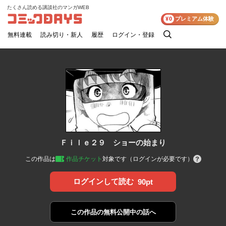
たくさん読める講談社のマンガWEB
コミックDAYS
¥0
プレミアム体験
無料連載
読み切り・新人
履歴
ログイン・登録
検
索
Ｆｉｌｅ２９ ショーの始まり
この作品は
作品チケット
対象です（ログインが必要です）
ログインして読む
90pt
この作品の
無料公開中の話へ