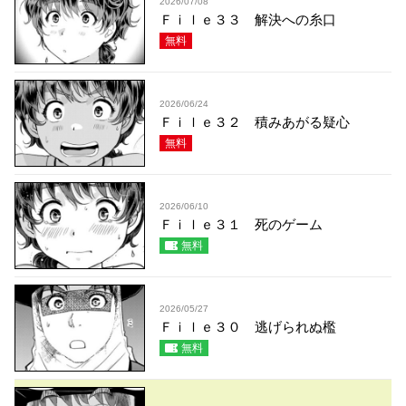
2026/07/08
Ｆｉｌｅ３３ 解決への糸口
無料
2026/06/24
Ｆｉｌｅ３２ 積みあがる疑心
無料
2026/06/10
Ｆｉｌｅ３１ 死のゲーム
無料
2026/05/27
Ｆｉｌｅ３０ 逃げられぬ檻
無料