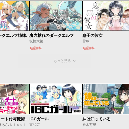
邪神の孫 ダークエルフ姉妹と過ごす異世界引きこもり生活
魔力枯れのダークエルフ
息子の彼女
板橋大祐
雪魚
1話無料
1話無料
もっと見る
追放されたチート付与魔術師は気ままなセカンドライフを謳歌する。 ～俺は武器だけじゃなく、あらゆるものに『強化ポイント』を付与できるし、俺の意思でいつでも効果を解除できるけど、残った人たち大丈夫？～
IGCガール
妹は知っている
麻あさ/ｋｉｓｕｉ
東和広
雁木万里