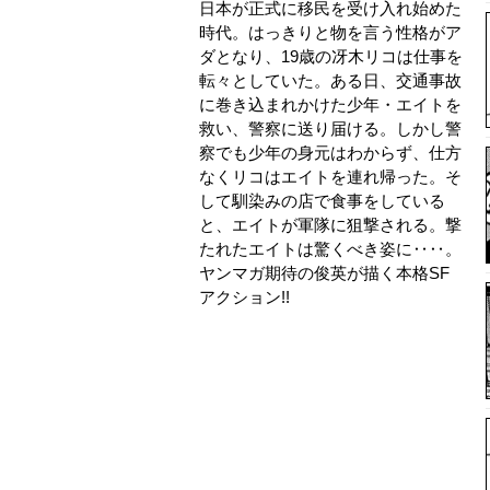
日本が正式に移民を受け入れ始めた
時代。はっきりと物を言う性格がア
ダとなり、19歳の冴木リコは仕事を
転々としていた。ある日、交通事故
に巻き込まれかけた少年・エイトを
救い、警察に送り届ける。しかし警
察でも少年の身元はわからず、仕方
なくリコはエイトを連れ帰った。そ
して馴染みの店で食事をしている
と、エイトが軍隊に狙撃される。撃
たれたエイトは驚くべき姿に‥‥。
ヤンマガ期待の俊英が描く本格SF
アクション!!