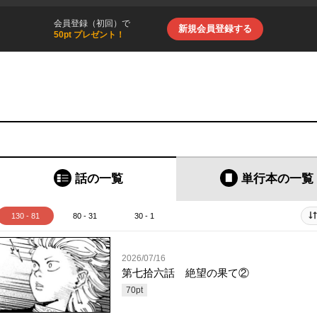
会員登録（初回）で
新規会員登録する
50pt プレゼント！
話の一覧
単行本
の一覧
130 - 81
80 - 31
30 - 1
2026/07/16
第七拾六話 絶望の果て②
70
pt