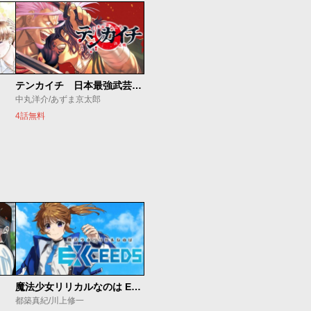
テンカイチ 日本最強武芸者決定戦
中丸洋介/あずま京太郎
4話無料
魔法少女リリカルなのは EXCEEDS
都築真紀/川上修一