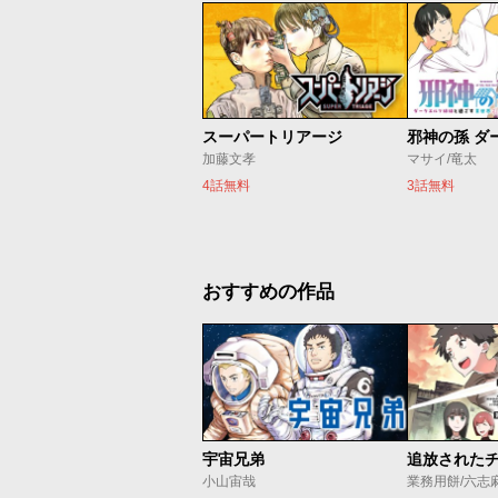
スーパートリアージ
加藤文孝
マサイ/竜太
4話無料
3話無料
おすすめの作品
宇宙兄弟
小山宙哉
業務用餅/六志