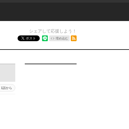
シェアして応援しよう！
RSSフィード
ポスト
埋め込む
1話から