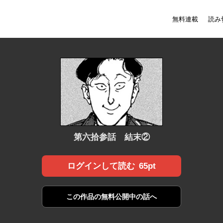
無料連載
読み
第六拾参話 結末②
65pt
ログインして読む
この作品の
無料公開中の話へ