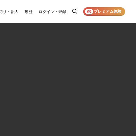
プレミアム体験
切り・新人
履歴
ログイン・登録
検
¥0
索