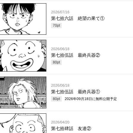
2026/07/16
第七拾六話 絶望の果て①
70
pt
2026/06/18
第七拾伍話 最終兵器②
80
pt
2026/06/18
第七拾伍話 最終兵器①
80
pt
2026年09月18日
に無料公開予定
2026/04/20
第七拾肆話 友達②