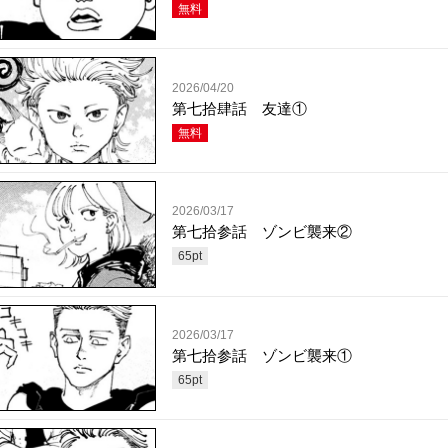
無料
2026/04/20
第七拾肆話 友達①
無料
2026/03/17
第七拾参話 ゾンビ襲来②
65
pt
2026/03/17
第七拾参話 ゾンビ襲来①
65
pt