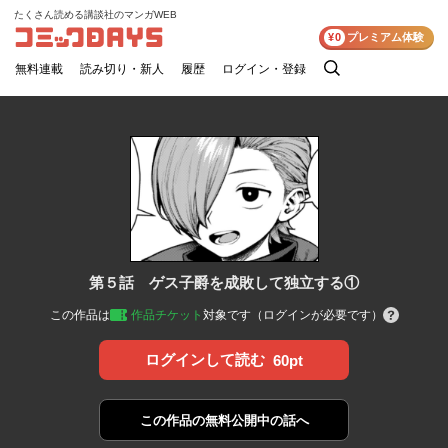
たくさん読める講談社のマンガWEB
コミックDAYS
¥0
プレミアム体験
無料連載
読み切り・新人
履歴
ログイン・登録
検
索
第５話 ゲス子爵を成敗して独立する①
この作品は
作品チケット
対象です（ログインが必要です）
ログインして読む
60pt
この作品の
無料公開中の話へ