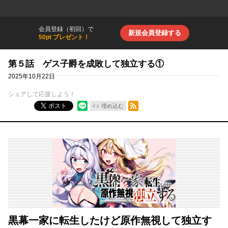
会員登録（初回）で
新規会員登録する
50pt プレゼント！
第５話 ゲス子爵を成敗して独立する①
2025年10月22日
シェアして応援しよう！
RSSフィード
ポスト
埋め込む
黒幕一家に転生したけど原作無視して独立す