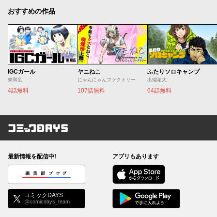
おすすめの作品
IGCガール
ヤニねこ
ふたりソロキャンプ
東和広
にゃんにゃんファクトリー
出端祐大
4話無料
107話無料
64話無料
コミックDAYS
最新情報を配信中!
アプリもあります
編集部ブログ
コミックDAYS
@comicdays_team