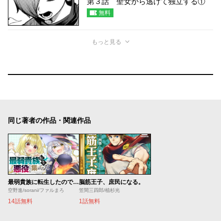
第３話 聖女から逃げて独立する①
無料
もっと見る
同じ著者の作品・関連作品
最弱貴族に転生したので悪役たちを集めてみた
脳筋王子、庶民になる。
空野進/sorani/ファルまろ
笠間三四郎/植杉光
14話無料
1話無料