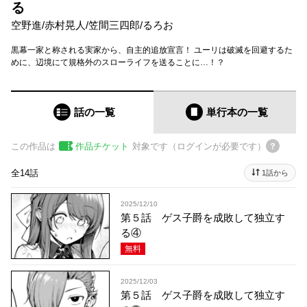
る
空野進
/
赤村晃人
/
笠間三四郎
/
るろお
黒幕一家と称される実家から、自主的追放宣言！ ユーリは破滅を回避するた
めに、辺境にて規格外のスローライフを送ることに…！？
話の一覧
単行本
の一覧
この作品は
作品チケット
対象です（ログインが必要です）
全14話
1話から
2025/12/10
第５話 ゲス子爵を成敗して独立す
る④
無料
2025/12/03
第５話 ゲス子爵を成敗して独立す