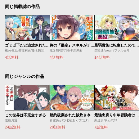
同じ掲載誌の作品
ゴミ以下だと追放された使用人、実は前世賢者です ～史上最強の賢者、世界最高峰の学園に通う～
俺の『鑑定』スキルがチートすぎて
最弱貴族に転生したので悪役たちを集めてみた
夜分長文/矢部利恩/蔓木鋼音
龍牙翔/澄守彩/冬馬来彩
空野進/sorani/ファルまろ
4話無料
4話無料
14話無料
同じジャンルの作品
この世界は不完全すぎる
婚約破棄された飯炊き令嬢の私は冷酷公爵と専属契約しました～ですが胃袋を掴んだ結果、冷たかった公爵様がどんどん優しくなっています～
最強出戻り中年冒険者は、今さら命なんてかけたくない
左藤真通
青空あかな/七福あくび/黒裄
斯道歩/明石六郎
24話無料
28話無料
7話無料