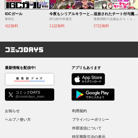
IGCガール
今夜もシリアルキラーと待ち合わせ
追放されたチート付与魔術師は気ままなセカンドライフを謳歌する。 ～俺は武器だけじゃなく、あらゆるものに『強化ポイント』を付与できるし、俺の意思でいつでも効果を解除できるけど、残った人たち大丈夫？～
東和広
伊口紺/中村優児
業務用餅/六志麻あさ/ｋｉｓｕｉ
4話無料
11話無料
27話無料
コミックDAYS
最新情報を配信中!
アプリもあります
編集部ブログ
コミックDAYS
@comicdays_team
お知らせ
利用規約
ヘルプ／使い方
プライバシーポリシー
外部送信について
特定商取引法の表示