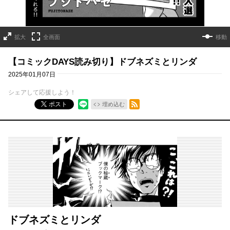
拡大
全画面
移動
【コミックDAYS読み切り】ドブネズミとリンダ
2025年01月07日
シェアして応援しよう！
RSSフィード
ポスト
埋め込む
ドブネズミとリンダ