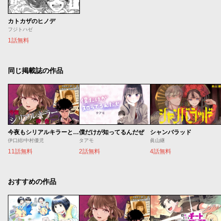
カトカザのヒノデ
フジトハゼ
1話無料
同じ掲載誌の作品
今夜もシリアルキラーと待ち合わせ
僕だけが知ってるんだぜ
シャンバラッド
伊口紺/中村優児
タアモ
眞山継
11話無料
2話無料
4話無料
おすすめの作品