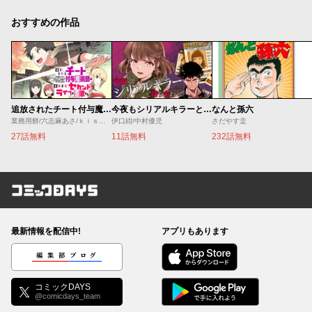
おすすめの作品
追放されたチート付与魔術師は気ままなセカンドライフを謳歌する。 ～俺は武器だけじゃなく、あらゆるものに『強化ポイント』を付与できるし、俺の意思でいつでも効果を解除できるけど、残った人たち大丈夫？～
今夜もシリアルキラーと待ち合わせ
なんと孫六
業務用餅/六志麻あさ/ｋｉｓｕｉ
伊口紺/中村優児
さだやす圭
27話無料
11話無料
232話無料
コミックDAYS
最新情報を配信中!
アプリもあります
編集部ブログ
コミックDAYS
@comicdays_team