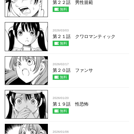
第２２話 男性規範
無料
2026/03/03
第２１話 クワロマンティック
無料
2026/02/17
第２０話 ファンサ
無料
2026/01/20
第１９話 性恐怖
無料
2026/01/06