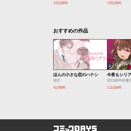
16話無料
19話無料
おすすめの作品
ほんの小さな恋のハナシ
胡月
伊口紺/中村優
4話無料
11話無料