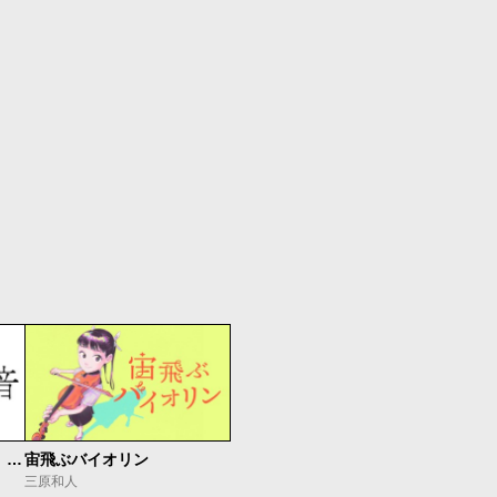
もうひとつのピアノの森 整う音
宙飛ぶバイオリン
三原和人