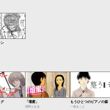
ーン
ッグ
「壇蜜」
清野とおる
一色まこと