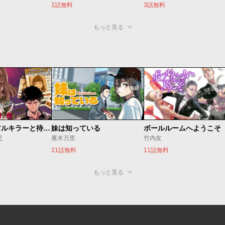
1話無料
3話無料
もっと見る
今夜もシリアルキラーと待ち合わせ
妹は知っている
ボールルームへようこそ
児
雁木万里
竹内友
21話無料
11話無料
もっと見る