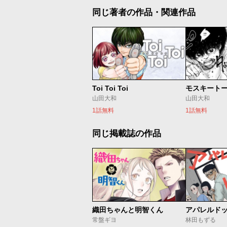
同じ著者の作品・関連作品
Toi Toi Toi
モスキート
山田大和
山田大和
1話無料
1話無料
同じ掲載誌の作品
織田ちゃんと明智くん
アパレルド
常盤ギヨ
林田もずる