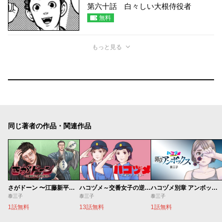
第六十話 白々しい大根侍役者
無料
もっと見る
同じ著者の作品・関連作品
さがドーン 〜江藤新平と肥前の妖怪〜
ハコヅメ～交番女子の逆襲～
ハコヅメ別章 アンボックス
泰三子
泰三子
泰三子
1話無料
13話無料
1話無料