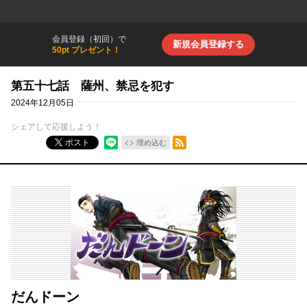
会員登録（初回）で
新規会員登録する
50pt プレゼント！
第五十七話 薩州、禁忌を犯す
2024年12月05日
シェアして応援しよう！
RSSフィード
ポスト
埋め込む
だんドーン