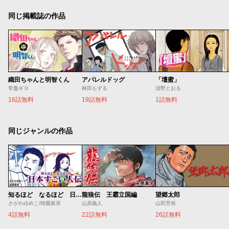
同じ掲載誌の作品
織田ちゃんと明智くん
アパレルドッグ
「壇蜜」
常盤ギヨ
林田もずる
清野とおる
16話無料
19話無料
1話無料
同じジャンルの作品
知るほど なるほど 日本すごい人伝
龍狼伝 王霸立国編
望郷太郎
さがわゆめこ/時園眞実
山原義人
山田芳裕
4話無料
22話無料
26話無料