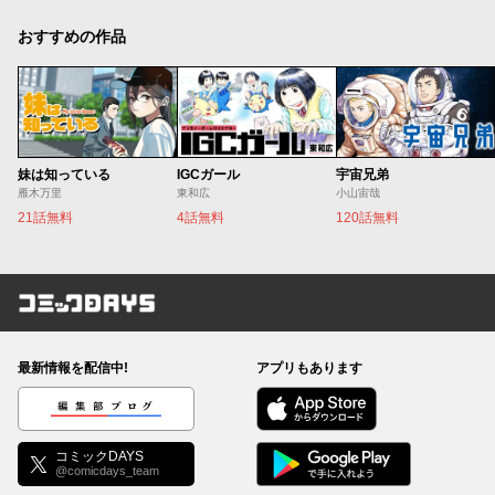
おすすめの作品
妹は知っている
IGCガール
宇宙兄弟
雁木万里
東和広
小山宙哉
21話無料
4話無料
120話無料
コミックDAYS
最新情報を配信中!
アプリもあります
編集部ブログ
コミックDAYS
@comicdays_team