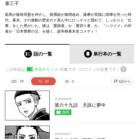
泰三子
龍馬が薩長同盟を仲介し、新撰組が御用改め、薩摩が英国に喧嘩を売った時
代、幕末。その激動の歴史のド真ん中にひっそりと隠れて、しっかりと「仕
事」をした男がいた。彼は「愛国者」か「裏切り者」か。『ハコヅメ』の作
者が「日本警察の父」を描く、超本格幕末史コメディ！
話の一覧
単行本
の一覧
この作品は
作品チケット
対象です（ログインが必要です）
121 - 72
71 - 22
21 - 1
1話から
2025/04/03
第六十九話 天誅に夢中
無料
2025/03/27