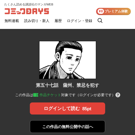
たくさん読める講談社のマンガWEB
コミックDAYS
¥0
プレミアム体験
無料連載
読み切り・新人
履歴
ログイン・登録
検
索
第五十七話 薩州、禁忌を犯す
この作品は
作品チケット
対象です（ログインが必要です）
ログインして読む
85pt
この作品の
無料公開中の話へ