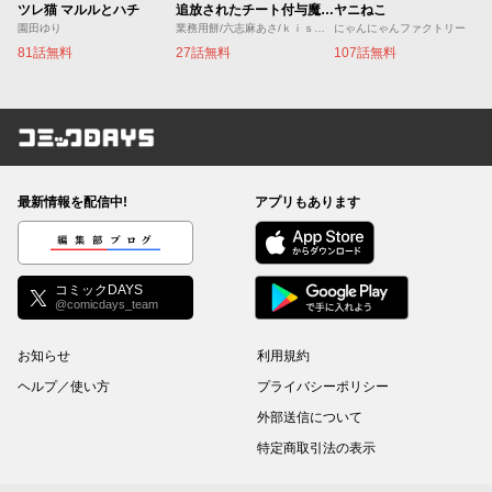
ツレ猫 マルルとハチ
追放されたチート付与魔術師は気ままなセカンドライフを謳歌する。 ～俺は武器だけじゃなく、あらゆるものに『強化ポイント』を付与できるし、俺の意思でいつでも効果を解除できるけど、残った人たち大丈夫？～
ヤニねこ
園田ゆり
業務用餅/六志麻あさ/ｋｉｓｕｉ
にゃんにゃんファクトリー
81話無料
27話無料
107話無料
コミックDAYS
最新情報を配信中!
アプリもあります
編集部ブログ
コミックDAYS
@comicdays_team
お知らせ
利用規約
ヘルプ／使い方
プライバシーポリシー
外部送信について
特定商取引法の表示