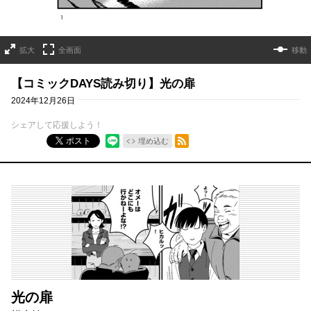
拡大
全画面
移動
【コミックDAYS読み切り】光の扉
2024年12月26日
シェアして応援しよう！
RSSフィード
ポスト
埋め込む
光の扉