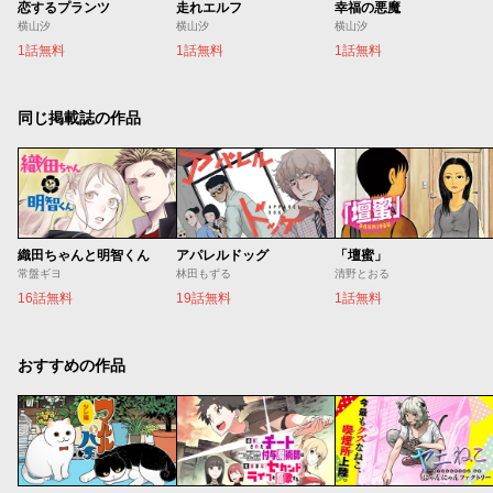
恋するプランツ
走れエルフ
幸福の悪魔
横山汐
横山汐
横山汐
1話無料
1話無料
1話無料
同じ掲載誌の作品
織田ちゃんと明智くん
アパレルドッグ
「壇蜜」
常盤ギヨ
林田もずる
清野とおる
16話無料
19話無料
1話無料
おすすめの作品