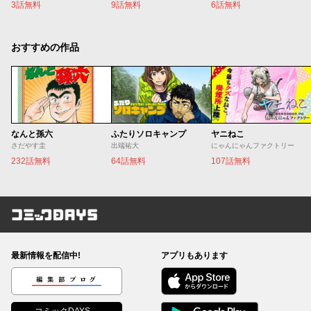
3話無料
9話無料
6話無料
おすすめの作品
なんと孫六
ふたりソロキャンプ
ヤニねこ
さだやす圭
出端祐大
にゃんにゃんファクトリー
232話無料
64話無料
107話無料
コミックDAYS
最新情報を配信中!
アプリもあります
編集部ブログ