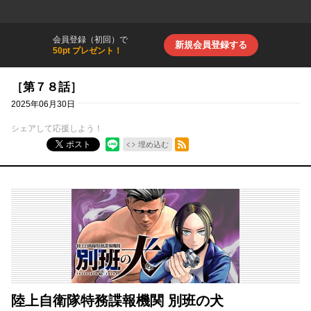
会員登録（初回）で
新規会員登録する
50pt プレゼント！
［第７８話］
2025年06月30日
シェアして応援しよう！
RSSフィード
ポスト
埋め込む
陸上自衛隊特務諜報機関 別班の犬