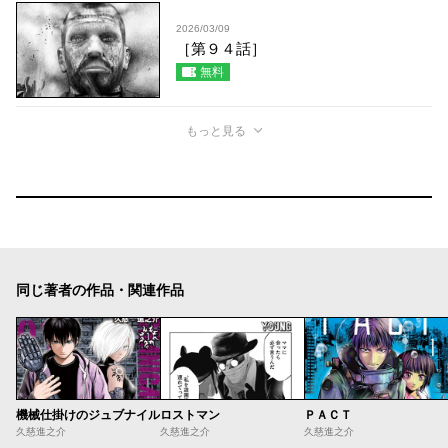
2026/03/09
［第９４話］
無料
もっと見る
同じ著者の作品・関連作品
機械仕掛けのジュブナイル
ロストマン
ＰＡＣＴ
久慈進之介
久慈進之介
久慈進之介