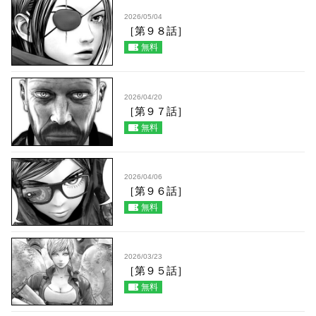
2026/05/04
［第９８話］
無料
2026/04/20
［第９７話］
無料
2026/04/06
［第９６話］
無料
2026/03/23
［第９５話］
無料