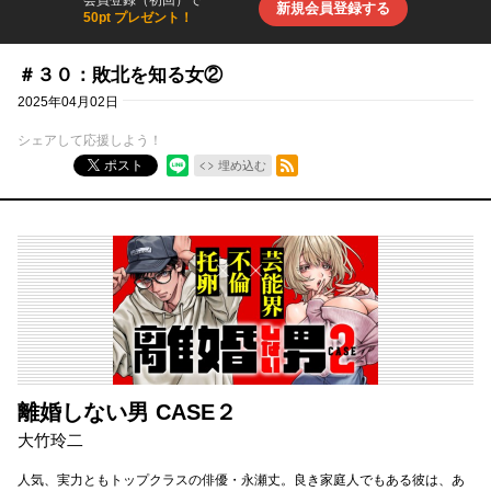
会員登録（初回）で
新規会員登録する
50pt プレゼント！
＃３０：敗北を知る女②
2025年04月02日
シェアして応援しよう！
RSSフィード
ポスト
埋め込む
離婚しない男 CASE２
大竹玲二
人気、実力ともトップクラスの俳優・永瀬丈。良き家庭人でもある彼は、あ