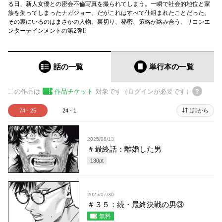
る日、新人女優との密会不倫写真を撮られてしまう。一瞬で社会的地位と家
族を失ってしまったナガジョー。だがこれはすべて仕組まれたことだった。
その裏にいるのはまさかの人物。裏切り、秘密、策略が絡み合う、リコンエ
ンターテインメントの第2弾!!
話の一覧
単行本
の一覧
この作品は
作品チケット
対象です（ログインが必要です）
74 - 25
24 - 1
1話から
2025/08/13
＃最終話：離婚した男
130
pt
2025/07/30
＃３５：続・最終決戦の男③
無料