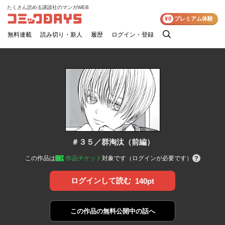
たくさん読める講談社のマンガWEB
コミックDAYS
¥0
プレミアム体験
無料連載
読み切り・新人
履歴
ログイン・登録
検
索
＃３５／群淘汰（前編）
この作品は
作品チケット
対象です（ログインが必要です）
ログインして読む
140pt
この作品の
無料公開中の話へ