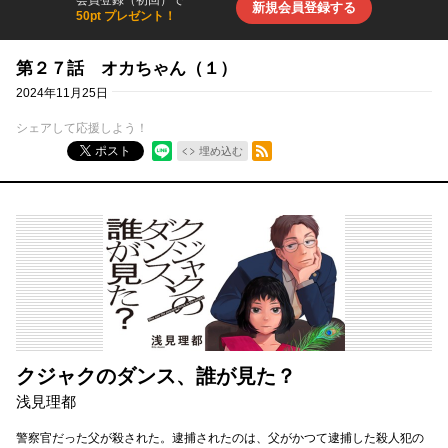
会員登録（初回）で
新規会員登録する
50pt プレゼント！
第２７話 オカちゃん（１）
2024年11月25日
シェアして応援しよう！
RSSフィード
ポスト
埋め込む
クジャクのダンス、誰が見た？
浅見理都
警察官だった父が殺された。逮捕されたのは、父がかつて逮捕した殺人犯の