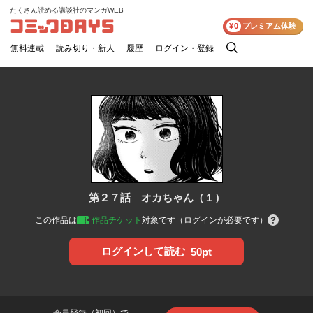
たくさん読める講談社のマンガWEB
コミックDAYS
¥0
プレミアム体験
無料連載
読み切り・新人
履歴
ログイン・登録
検
索
第２７話 オカちゃん（１）
この作品は
作品チケット
対象です（ログインが必要です）
ログインして読む
50pt