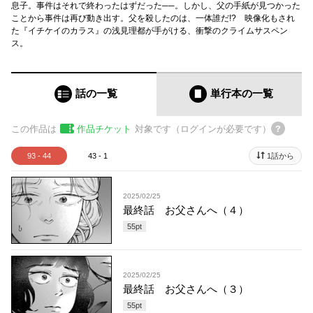
息子。事件はそれで終わったはずだった──。しかし、父の手紙が見つかった
ことから事件は再び動き出す。父を殺したのは、一体誰だ!? 映像化もされ
た『イチケイのカラス』の浅見理都が手がける、衝撃のクライムサスペン
ス。
話の一覧
単行本
の一覧
この作品は
作品チケット
対象です（ログインが必要です）
93 - 44
43 - 1
1話から
2025/02/25
最終話 お父さんへ（４）
55
pt
2025/02/25
最終話 お父さんへ（３）
55
pt