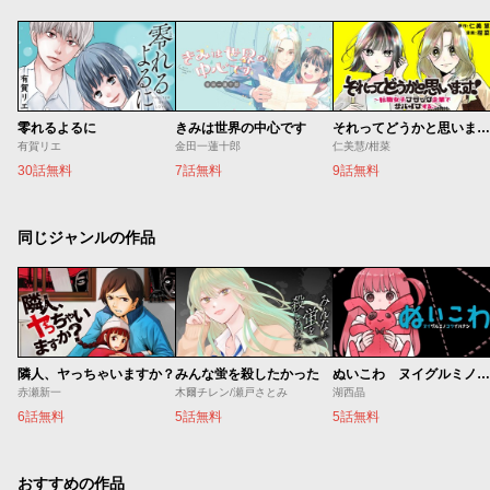
零れるよるに
きみは世界の中心です
それってどうかと思います！～転職女子、ブラック企業でサバイブする。～
有賀リエ
金田一蓮十郎
仁美慧/柑菜
30話無料
7話無料
9話無料
同じジャンルの作品
隣人、ヤっちゃいますか？
みんな蛍を殺したかった
ぬいこわ ヌイグルミノコワイハナシ
赤瀬新一
木爾チレン/瀬戸さとみ
湖西晶
6話無料
5話無料
5話無料
おすすめの作品