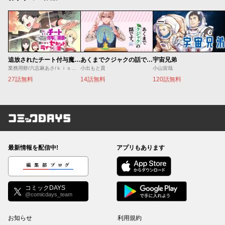
追放されたチート付与魔術師は気ままなセカンドライフを謳歌する。 ～俺は武器だけじゃなく、あらゆるものに『強化ポイント』を付与できるし、俺の意思でいつでも効果を解除できるけど、残った人たち大丈夫？～
あくまでクジャクの話です。
宇宙兄弟
業務用餅/六志麻あさ/ｋｉｓｕｉ
小出もと貴
小山宙哉
27話無料
14話無料
120話無料
コミックDAYS
最新情報を配信中!
アプリもあります
編集部ブログ
コミックDAYS
@comicdays_team
お知らせ
利用規約