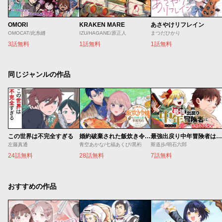
OMORI
KRAKEN MARE
あさやけリフレイン
OMOCAT/此糸縫
IZU/HAGANE/原正人
まつだひかり
3話無料
1話無料
1話無料
同じジャンルの作品
この世界は不完全すぎる
婚約破棄された飯炊き令嬢の私は冷酷公爵と専属契約しました～ですが胃袋を掴んだ結果、冷たかった公爵様がどんどん優しくなっています～
最強出戻り中年冒険者は、今さら命なんてかけたくない
左藤真通
青空あかな/七福あくび/黒裄
斯道歩/明石六郎
24話無料
28話無料
7話無料
おすすめの作品