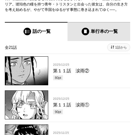
リア。琥珀色の瞳を持つ青年・トリスタンと出会った彼女は、自分の生き方
を考え始めるが、やがて帝国をゆるがす事態に巻き込まれてゆく──。
話の一覧
単行本
の一覧
全21話
1話から
2025/12/25
第１１話 涙雨②
80
pt
2025/12/25
第１１話 涙雨①
90
pt
2025/11/25