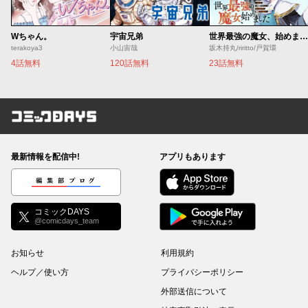
Wちゃん。
宇宙兄弟
世界最強の魔女、始めました ～私だけ『攻略サイト』を見れる世界で自由に生きます～
terakoya3
小山宙哉
坂木持丸/riritto/戸賀環
4話無料
120話無料
23話無料
コミックDAYS
最新情報を配信中!
アプリもあります
編集部ブログ
コミックDAYS
@comicdays_team
お知らせ
利用規約
ヘルプ／使い方
プライバシーポリシー
外部送信について