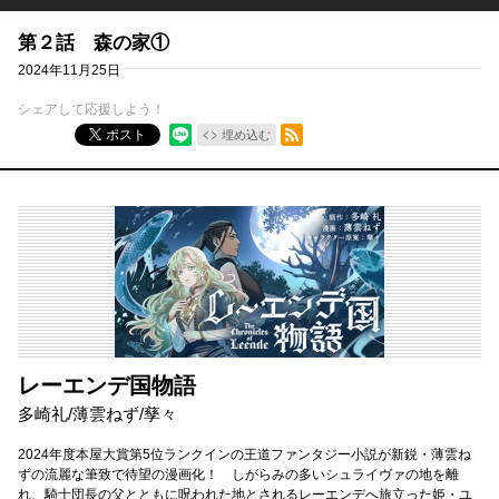
第２話 森の家①
2024年11月25日
シェアして応援しよう！
RSSフィード
ポスト
埋め込む
レーエンデ国物語
多崎礼
/
薄雲ねず
/
孳々
2024年度本屋大賞第5位ランクインの王道ファンタジー小説が新鋭・薄雲ね
ずの流麗な筆致で待望の漫画化！ しがらみの多いシュライヴァの地を離
れ、騎士団長の父とともに呪われた地とされるレーエンデへ旅立った姫・ユ