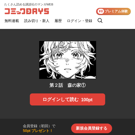
たくさん読める講談社のマンガWEB
コミックDAYS
¥0
プレミアム体験
無料連載
読み切り・新人
履歴
ログイン・登録
検
索
第２話 森の家①
ログインして読む
100pt
会員登録（初回）で
新規会員登録する
50pt プレゼント！