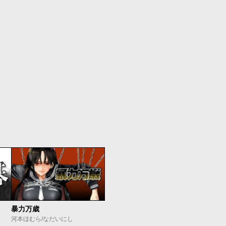
暴力万歳
河本ほむら/なだいにし