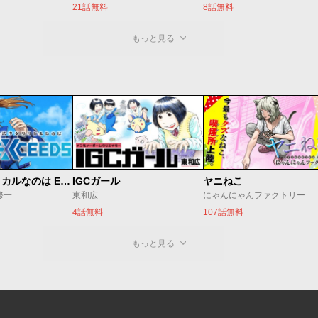
21話無料
8話無料
もっと見る
魔法少女リリカルなのは EXCEEDS
IGCガール
ヤニねこ
修一
東和広
にゃんにゃんファクトリー
4話無料
107話無料
もっと見る