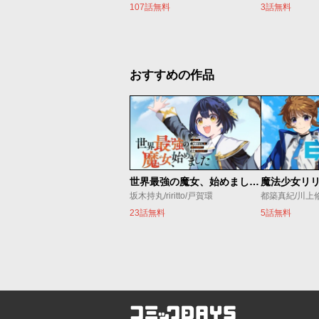
107話無料
3話無料
おすすめの作品
世界最強の魔女、始めました ～私だけ『攻略サイト』を見れる世界で自由に生きます～
坂木持丸/riritto/戸賀環
都築真紀/川上
23話無料
5話無料