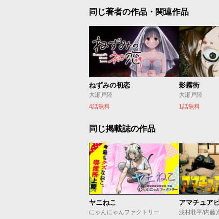
同じ著者の作品・関連作品
ねずみの初恋
影霧街
大瀬戸陸
大瀬戸陸
4話無料
1話無料
同じ掲載誌の作品
ヤニねこ
アマチュア
にゃんにゃんファクトリー
浅村壮平/内藤