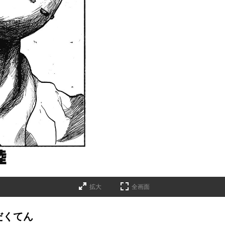
拡大
全画面
だくてん