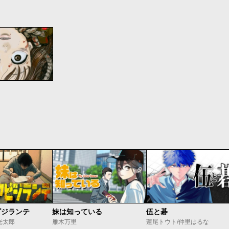
ビジランテ
妹は知っている
伍と碁
光太郎
雁木万里
蓮尾トウト/仲里はるな