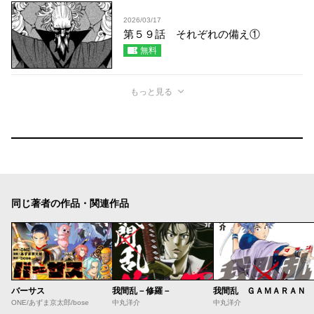
2026/03/17
第５９話 それぞれの備え①
無料
もっと見る
同じ著者の作品・関連作品
バーサス
我間乱－修羅－
我間乱 ＧＡＭＡＲＡＮ
ONE/あずま京太郎/bose
中丸洋介
中丸洋介