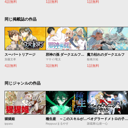
4話無料
1話無料
1話無料
同じ掲載誌の作品
スーパートリアージ
邪神の孫 ダークエルフ姉妹と過ごす異世界引きこもり生活
魔力枯れのダークエルフ
加藤文孝
マサイ/竜太
板橋大祐
4話無料
3話無料
1話無料
同じジャンルの作品
猩猩姫
種生産 ～このスキルがチートだとまだ誰も気付いていない～
ベオグラードメトロの子供たち
ippatu
Reppuu/まるやす
隷蔵庫/山座一心