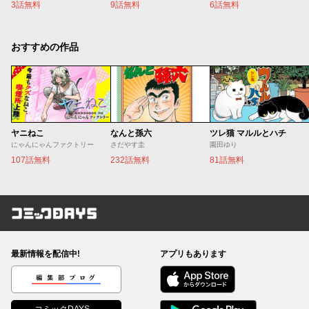
3話無料
9話無料
6話無料
おすすめの作品
ヤニねこ
なんと孫六
ツレ猫 マルルとハチ
にゃんにゃんファクトリー
さだやす圭
園田ゆり
107話無料
232話無料
81話無料
コミックDAYS
最新情報を配信中!
アプリもあります
編集部ブログ