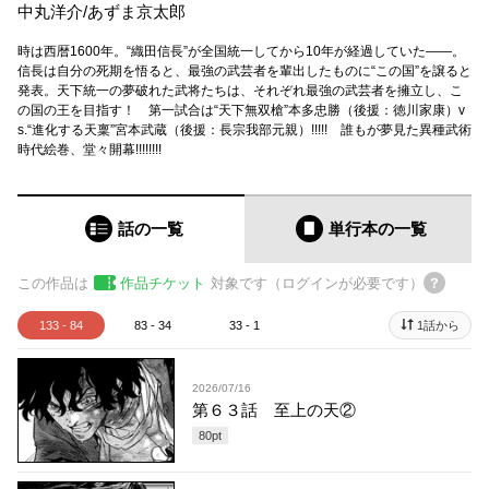
中丸洋介
/
あずま京太郎
時は西暦1600年。“織田信長”が全国統一してから10年が経過していた――。
信長は自分の死期を悟ると、最強の武芸者を輩出したものに“この国”を譲ると
発表。天下統一の夢破れた武将たちは、それぞれ最強の武芸者を擁立し、こ
の国の王を目指す！ 第一試合は“天下無双槍”本多忠勝（後援：徳川家康）v
s.“進化する天稟”宮本武蔵（後援：長宗我部元親）!!!!! 誰もが夢見た異種武術
時代絵巻、堂々開幕!!!!!!!!
話の一覧
単行本
の一覧
この作品は
作品チケット
対象です（ログインが必要です）
133 - 84
83 - 34
33 - 1
1話から
2026/07/16
第６３話 至上の天②
80
pt