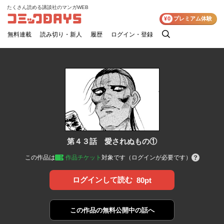
たくさん読める講談社のマンガWEB
コミックDAYS
¥0
プレミアム体験
無料連載
読み切り・新人
履歴
ログイン・登録
検
索
第４３話 愛されぬもの①
この作品は
作品チケット
対象です（ログインが必要です）
ログインして読む
80pt
この作品の
無料公開中の話へ