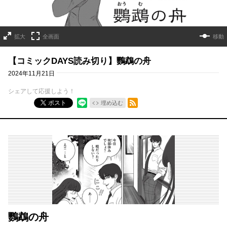
拡大
全画面
移動
【コミックDAYS読み切り】鸚鵡の舟
2024年11月21日
シェアして応援しよう！
RSSフィード
ポスト
埋め込む
鸚鵡の舟