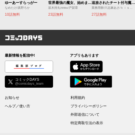
ゆーあーすらっがー
世界最強の魔女、始めました ～私だけ『攻略サイト』を見れる世界で自由に生きます～
追放されたチート付与魔術師は気ままなセカンドライフを謳歌する。 ～俺は武器だけじゃなく、あらゆるものに『強化ポイント』を付与できるし、俺の意思でいつでも効果を解除できるけど、残った人たち大丈夫？～
なめたけ/真野ろか
坂木持丸/riritto/戸賀環
業務用餅/六志麻あさ/ｋｉｓｕｉ
10話無料
23話無料
27話無料
コミックDAYS
最新情報を配信中!
アプリもあります
編集部ブログ
コミックDAYS
@comicdays_team
お知らせ
利用規約
ヘルプ／使い方
プライバシーポリシー
外部送信について
特定商取引法の表示