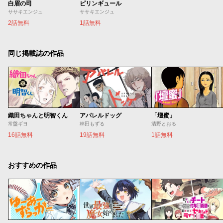
白眉の司
ピリンギュール
ササキエンジュ
ササキエンジュ
2話無料
1話無料
同じ掲載誌の作品
織田ちゃんと明智くん
アパレルドッグ
「壇蜜」
常盤ギヨ
林田もずる
清野とおる
16話無料
19話無料
1話無料
おすすめの作品