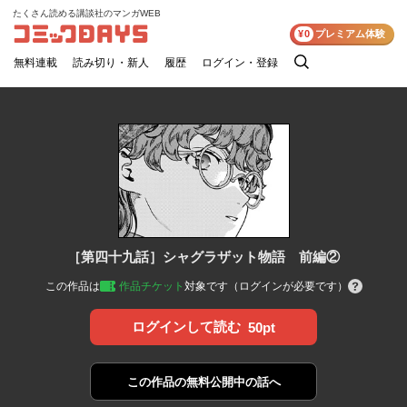
たくさん読める講談社のマンガWEB
コミックDAYS
¥0
プレミアム体験
無料連載
読み切り・新人
履歴
ログイン・登録
検
索
［第四十九話］シャグラザット物語 前編②
この作品は
作品チケット
対象です（ログインが必要です）
ログインして読む
50pt
この作品の
無料公開中の話へ