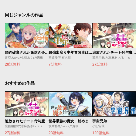
同じジャンルの作品
婚約破棄された飯炊き令嬢の私は冷酷公爵と専属契約しました～ですが胃袋を掴んだ結果、冷たかった公爵様がどんどん優しくなっています～
最強出戻り中年冒険者は、今さら命なんてかけたくない
追放されたチート付与魔術師は気ままなセカンドライフを謳歌する。 ～俺は武器だけじゃなく、あらゆるものに『強化ポイント』を付与できるし、俺の意思でいつでも効果を解除できるけど、残った人たち大丈夫？～
青空あかな/七福あくび/黒裄
斯道歩/明石六郎
業務用餅/六志麻あさ/ｋｉｓｕｉ
28話無料
7話無料
27話無料
おすすめの作品
追放されたチート付与魔術師は気ままなセカンドライフを謳歌する。 ～俺は武器だけじゃなく、あらゆるものに『強化ポイント』を付与できるし、俺の意思でいつでも効果を解除できるけど、残った人たち大丈夫？～
世界最強の魔女、始めました ～私だけ『攻略サイト』を見れる世界で自由に生きます～
宇宙兄弟
業務用餅/六志麻あさ/ｋｉｓｕｉ
坂木持丸/riritto/戸賀環
小山宙哉
27話無料
23話無料
120話無料