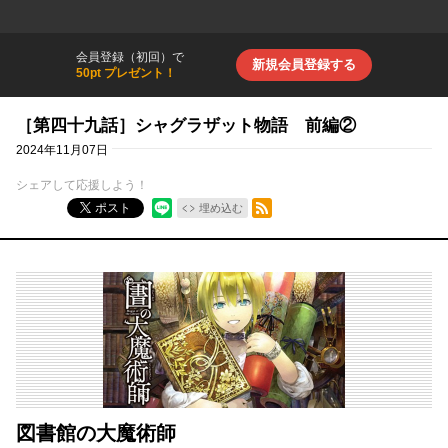
会員登録（初回）で
新規会員登録する
50pt プレゼント！
［第四十九話］シャグラザット物語 前編②
2024年11月07日
シェアして応援しよう！
RSSフィード
ポスト
埋め込む
図書館の大魔術師