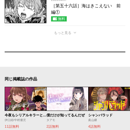
［第五十六話］海はきこえない 前
編①
無料
もっと見る
同じ掲載誌の作品
今夜もシリアルキラーと待ち合わせ
僕だけが知ってるんだぜ
シャンバラッド
伊口紺/中村優児
タアモ
眞山継
11話無料
2話無料
4話無料