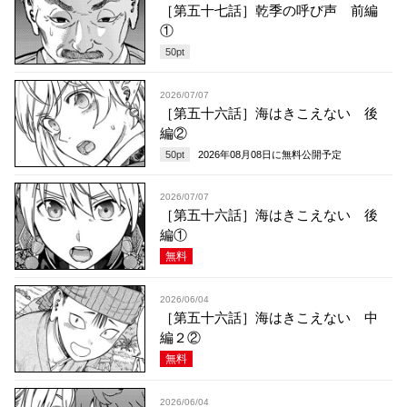
［第五十七話］乾季の呼び声 前編
①
50
pt
2026/07/07
［第五十六話］海はきこえない 後
編②
50
pt
2026年08月08日
に無料公開予定
2026/07/07
［第五十六話］海はきこえない 後
編①
無料
2026/06/04
［第五十六話］海はきこえない 中
編２②
無料
2026/06/04