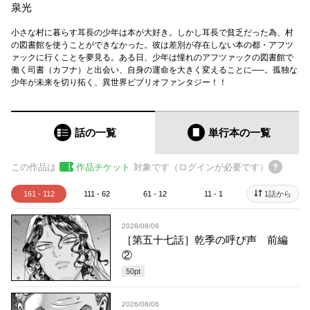
泉光
小さな村に暮らす耳長の少年は本が大好き。しかし耳長で貧乏だった為、村
の図書館を使うことができなかった。彼は差別が存在しない本の都・アフツ
ァックに行くことを夢見る。ある日、少年は憧れのアフツァックの図書館で
働く司書（カフナ）と出会い、自身の運命を大きく変えることに──。孤独な
少年が未来を切り拓く、異世界ビブリオファンタジー！！
話の一覧
単行本
の一覧
この作品は
作品チケット
対象です（ログインが必要です）
161 - 112
111 - 62
61 - 12
11 - 1
1話から
2026/08/06
［第五十七話］乾季の呼び声 前編
②
50
pt
2026/08/06