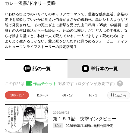
カレー沢薫
/
ドネリー美咲
いわゆるひとつのバリバリのキャリアウーマンで、優雅な独身生活、余裕の
老後を謳歌していたかに見えた伯母がまさかの孤独死。黒いシミのような状
態で発見された。その死にざまに衝撃を受けた山口鳴海（35歳・学芸員・独
身）の人生は婚活から一転終活へ。死ぬのは怖い。だけど人は必ず死ぬ。な
らば誰より堂々と、私は一人で死んでやる。一人でよりよく死ぬためには、
よりよく生きるしかない。愛と死をひたむきに見つめるフォービューティフ
ルヒューマンライフストーリーの決定版誕生！
話の一覧
単行本
の一覧
この作品は
作品チケット
対象です（ログインが必要です）
166 - 117
116 - 67
66 - 17
16 - 1
1話から
2026/08/02
第１５９話 突撃インタビュー
60
pt
2026年08月16日
に無料公開予定