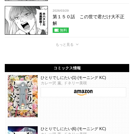
2026/03/29
第１５０話 この世で君だけ大不正
解
無料
もっと見る
コミックス情報
ひとりでしにたい(1) (モーニング KC)
カレー沢 薫, ドネリー美咲
ひとりでしにたい(6) (モーニング KC)