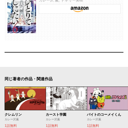
カレー沢 薫, ドネリー美咲
同じ著者の作品・関連作品
クレムリン
カースト学園
バイトのコーメイくん
カレー沢薫
カレー沢薫
カレー沢薫
1話無料
1話無料
1話無料