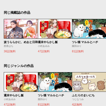
同じ掲載誌の作品
波うららかに、めおと日和
週末やらかし飯
ツレ猫 マルルとハチ
西香はち
小村あゆみ
園田ゆり
36話無料
47話無料
81話無料
同じジャンルの作品
週末やらかし飯
ツレ猫 マルルとハチ
ふたりのまいにち
小村あゆみ
園田ゆり
つじなつみ
47話無料
81話無料
4話無料