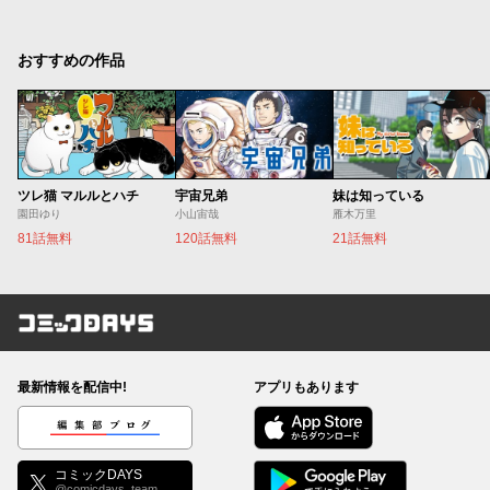
おすすめの作品
ツレ猫 マルルとハチ
宇宙兄弟
妹は知っている
園田ゆり
小山宙哉
雁木万里
81話無料
120話無料
21話無料
コミックDAYS
最新情報を配信中!
アプリもあります
編集部ブログ
コミックDAYS
@comicdays_team