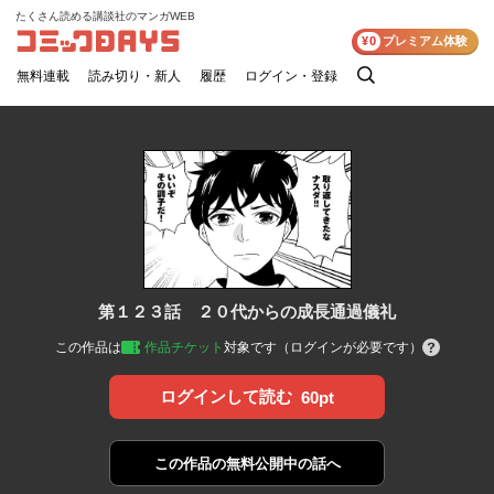
たくさん読める講談社のマンガWEB
コミックDAYS
¥0
プレミアム体験
無料連載
読み切り・新人
履歴
ログイン・登録
検
索
第１２３話 ２０代からの成長通過儀礼
この作品は
作品チケット
対象です（ログインが必要です）
ログインして読む
60pt
この作品の
無料公開中の話へ