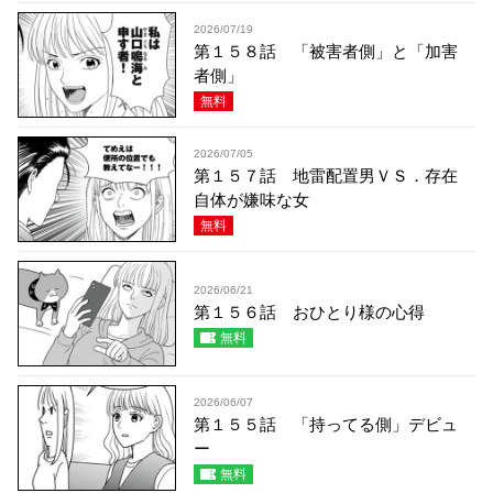
2026/07/19
第１５８話 「被害者側」と「加害
者側」
無料
2026/07/05
第１５７話 地雷配置男ＶＳ．存在
自体が嫌味な女
無料
2026/06/21
第１５６話 おひとり様の心得
無料
2026/06/07
第１５５話 「持ってる側」デビュ
ー
無料