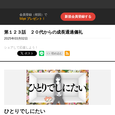
会員登録（初回）で
新規会員登録する
50pt プレゼント！
第１２３話 ２０代からの成長通過儀礼
2025年03月02日
シェアして応援しよう！
RSSフィード
ポスト
埋め込む
ひとりでしにたい