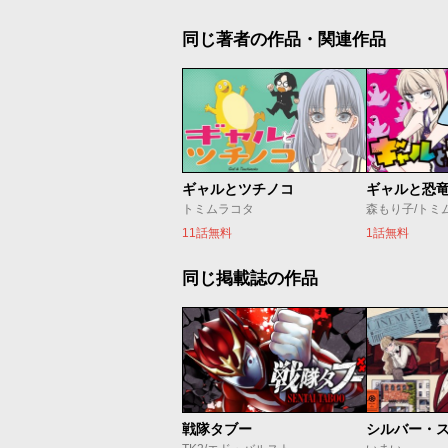
同じ著者の作品・関連作品
ギャルとツチノコ
ギャルと恐
トミムラコタ
森もり子/トミ
11話無料
1話無料
同じ掲載誌の作品
戦隊タブー
シルバー・