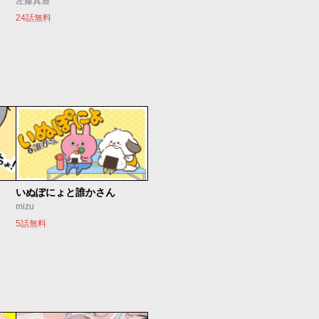
左藤真通
24話無料
いぬぽにょと誰かさん
mizu
5話無料