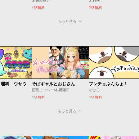
terakoya3
朱村咲
4話無料
2話無料
もっと見る
学習マンガ・理科 ウサウサ！
そばギャルとおじさん
ブンチョぶんちょ！
稲葉そーへー/本橋隆司
ゆひろ
4話無料
4話無料
もっと見る