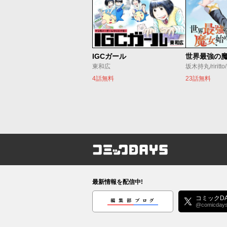
IGCガール
東和広
坂木持丸/riritt
4話無料
23話無料
コミックDAYS
最新情報を配信中!
編集部ブログ
コミックDA
@comicday