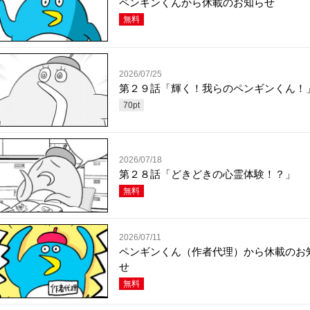
ペンギンくんから休載のお知らせ
無料
2026/07/25
第２９話「輝く！我らのペンギンくん！
70
pt
2026/07/18
第２８話「どきどきの心霊体験！？」
無料
2026/07/11
ペンギンくん（作者代理）から休載のお
せ
無料