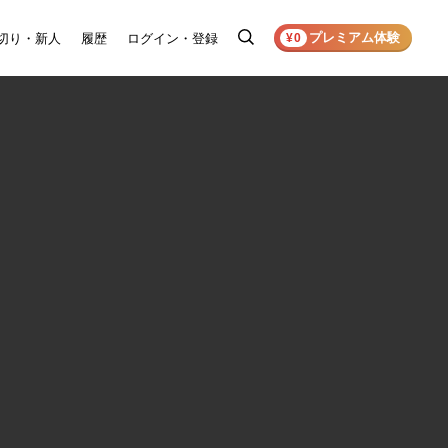
プレミアム体験
切り・新人
履歴
ログイン・登録
検
¥0
索