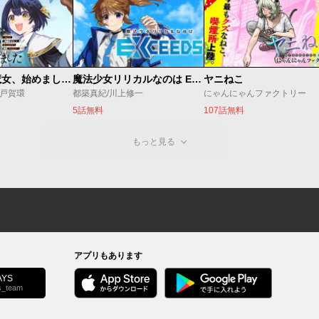
世界最強の魔女、始めました ～私だけ『攻略サイト』を見れる世界で自由に生きます～
魔法少女リリカルなのは EXCEEDS
ヤニねこ
o/戸賀環
都築真紀/川上修一
にゃんにゃんファクトリー
5話無料
107話無料
もっと見る
アプリもあります
YS
s_team