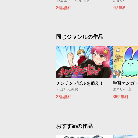
TK2/エド・バルスト
いまい
26話無料
4話無料
同じジャンルの作品
チンチンデビルを追え！
くぼたふみお
まきいわ山
22話無料
39話無料
おすすめの作品