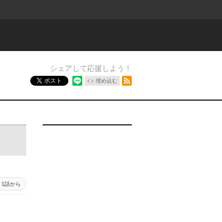
シェアして応援しよう！
RSSフィード
ポスト
埋め込む
1話から