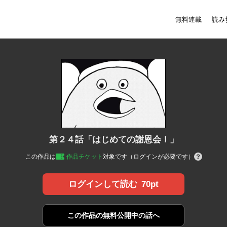
無料連載
読み
第２４話「はじめての謝恩会！」
この作品は
作品チケット
対象です（ログインが必要です）
70pt
ログインして読む
この作品の
無料公開中の話へ