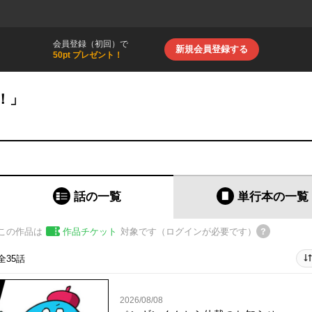
会員登録（初回）で
新規会員登録する
50pt プレゼント！
！」
話の一覧
単行本
の一覧
この作品は
作品チケット
対象です（ログインが必要です）
全35話
2026/08/08