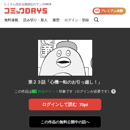
たくさん読める講談社のマンガWEB
コミックDAYS
¥0
プレミアム体験
無料連載
読み切り・新人
履歴
ログイン・登録
検
索
第２３話「心機一転のお引っ越し！」
この作品は
作品チケット
対象です（ログインが必要です）
ログインして読む
70pt
この作品の
無料公開中の話へ