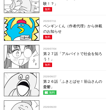
験！？」
無料
2026/07/11
ペンギンくん（作者代理）から休載
のお知らせ
無料
2026/07/04
第２７話「アルバイトで社会を知ろ
う！」
無料
2026/06/27
第２６話「ふきとばせ！笹山さんの
憂鬱」
無料
2026/06/20