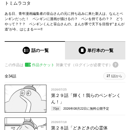
トミムラコタ
ある日、青年漫画編集者の笹山さんの元に持ち込みに来た新人は、なんとペ
ンギンだった！ ペンギンに漫画が描けるの？ ペンを持てるの？？ どう
やって？？？ ペンギンくんと笹山さんの、まんが界で天下を目指す‶まんが
道″が今、はじまるーー!!
話の一覧
単行本
の一覧
この作品は
作品チケット
対象です（ログインが必要です）
全34話
1話から
2026/07/25
第２９話「輝く！我らのペンギンく
ん！」
70
pt
2026年08月22日
に無料公開予定
2026/07/18
第２８話「どきどきの心霊体