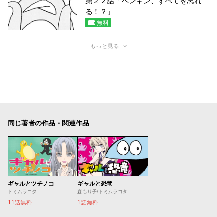
第２２話「ペンギン、すべてを忘れ
る！？」
無料
もっと見る
同じ著者の作品・関連作品
ギャルとツチノコ
ギャルと恐竜
トミムラコタ
森もり子/トミムラコタ
11話無料
1話無料