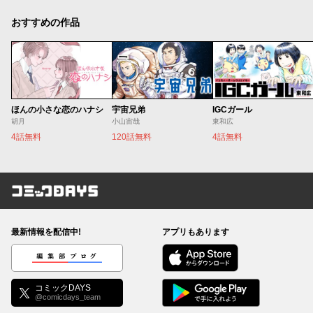
おすすめの作品
ほんの小さな恋のハナシ
宇宙兄弟
IGCガール
胡月
小山宙哉
東和広
4話無料
120話無料
4話無料
コミックDAYS
最新情報を配信中!
アプリもあります
編集部ブログ
コミックDAYS
@comicdays_team