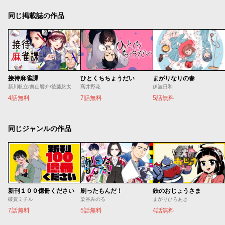
同じ掲載誌の作品
接待麻雀課
ひとくちちょうだい
まがりなりの春
新川帆立/奥山響介/後藤悠太
髙井野花
伊波日和
4話無料
7話無料
5話無料
同じジャンルの作品
新刊１００億冊ください
刷ったもんだ！
鉄のおじょうさま
破賀ミチル
染谷みのる
まがりひろあき
7話無料
5話無料
4話無料