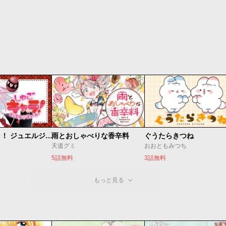
しゅごキャラ！ ジュエルジョーカー
雨とおしゃべりな香辛料
ぐうたらきつね
天道グミ
おおともみつち
5話無料
3話無料
もっと見る