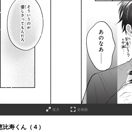
拡大
全画面
なの恵比寿くん（４）