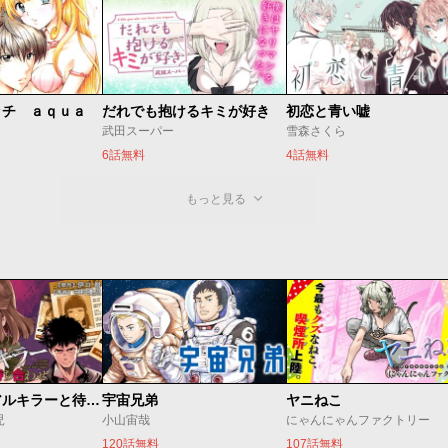
ッチ ａｑｕａ
だれでも抱けるキミが好き
初恋と青い嘘
武田スーパー
雪森さくら
6話無料
4話無料
もっと見る
今夜もシリアルキラーと待ち合わせ
宇宙兄弟
ヤニねこ
児
小山宙哉
にゃんにゃんファクトリー
120話無料
107話無料