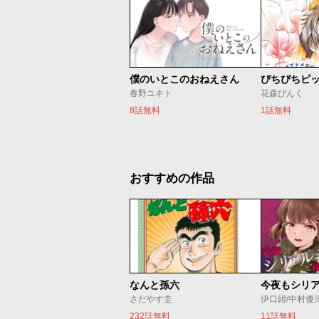
僕のいとこのおねえさん
ぴちぴちピ
春野ユキト
花森ぴんく
8話無料
1話無料
おすすめの作品
なんと孫六
さだやす圭
伊口紺/中村優
232話無料
11話無料