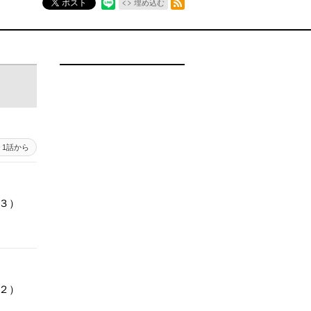
ポスト
埋め込む
1話から
（３）
（２）