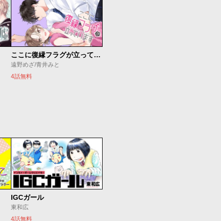
ここに復縁フラグが立っています
遠野めざ/青井みと
4話無料
IGCガール
東和広
4話無料