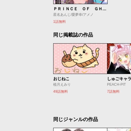
ＰＲＩＮＣＥ ＯＦ ＧＨＯＳＴ
星名あんじ/愛夢幸/アメノ
1話無料
同じ掲載誌の作品
おじねこ
植月えみり
PEACH-PIT
49話無料
7話無料
同じジャンルの作品