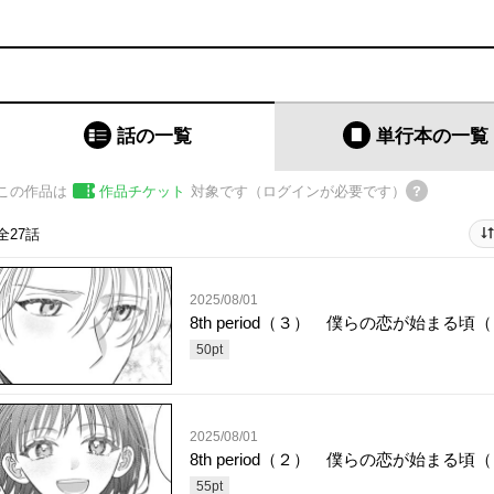
話の一覧
単行本
の一覧
この作品は
作品チケット
対象です（ログインが必要です）
全27話
2025/08/01
8th period（３） 僕らの恋が始まる頃
50
pt
2025/08/01
8th period（２） 僕らの恋が始まる頃
55
pt