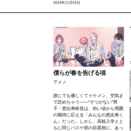
2024年11月01日
僕らが春を告げる頃
アメノ
誰にでも優しくてイケメン、空気ま
で読めちゃう――“そつがない”男
子・恵比寿柊吾は、幼い頃から周囲
の期待に応える「みんなの恵比寿く
ん」だった。しかし、高校入学とと
もに同じバスケ部の目黒朔に、あっ