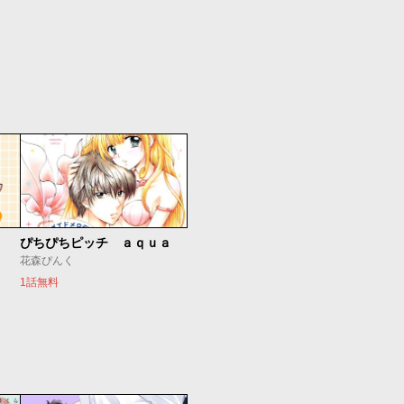
ぴちぴちピッチ ａｑｕａ
花森ぴんく
1話無料