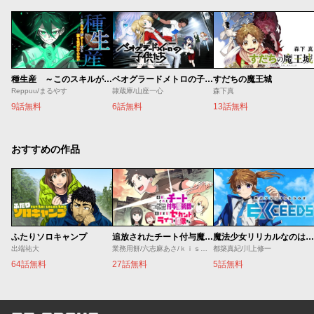
種生産 ～このスキルがチートだとまだ誰も気付いていない～
ベオグラードメトロの子供たち
すだちの魔王城
Reppuu/まるやす
隷蔵庫/山座一心
森下真
9話無料
6話無料
13話無料
おすすめの作品
ふたりソロキャンプ
追放されたチート付与魔術師は気ままなセカンドライフを謳歌する。 ～俺は武器だけじゃなく、あらゆるものに『強化ポイント』を付与できるし、俺の意思でいつでも効果を解除できるけど、残った人たち大丈夫？～
魔法少女リリカルなのは EXCEEDS
出端祐大
業務用餅/六志麻あさ/ｋｉｓｕｉ
都築真紀/川上修一
64話無料
27話無料
5話無料