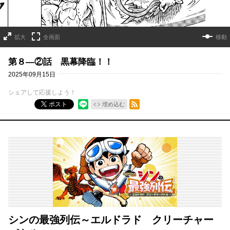
拡大
全画面
移動
第８—②話 黒幕降臨！！
2025年09月15日
シェアして応援しよう！
RSSフィード
ポスト
埋め込む
シンの最強列伝～エルドラド クリーチャー