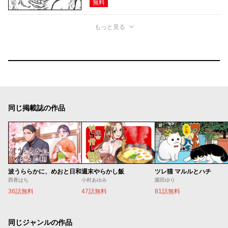
無料
もっと見る
同じ掲載誌の作品
波うららかに、めおと日和
週末やらかし飯
ツレ猫 マルルとハチ
西香はち
小村あゆみ
園田ゆり
36話無料
47話無料
81話無料
同じジャンルの作品