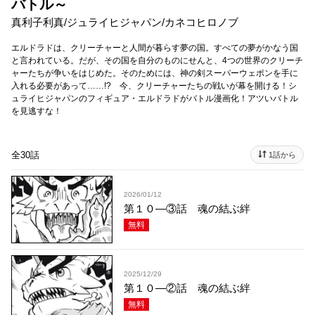
バトル～
真利子利真
/
ジュライヒジャパン
/
カネコヒロノブ
エルドラドは、クリーチャーと人間が暮らす夢の国。すべての夢がかなう国
と言われている。だが、その国を自分のものにせんと、4つの世界のクリーチ
ャーたちが争いをはじめた。そのためには、神の剣スーパーウェポンを手に
入れる必要があって……!? 今、クリーチャーたちの戦いが幕を開ける！シ
ュライヒジャパンのフィギュア・エルドラドがバトル漫画化！アツいバトル
を見逃すな！
全30話
1話から
2026/01/12
第１０—③話 魂の結ぶ絆
無料
2025/12/29
第１０—②話 魂の結ぶ絆
無料