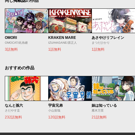
同じ掲載誌の作品
OMORI
KRAKEN MARE
あさやけリフレイン
OMOCAT/此糸縫
IZU/HAGANE/原正人
まつだひかり
3話無料
1話無料
1話無料
おすすめの作品
なんと孫六
宇宙兄弟
妹は知っている
さだやす圭
小山宙哉
雁木万里
232話無料
120話無料
21話無料