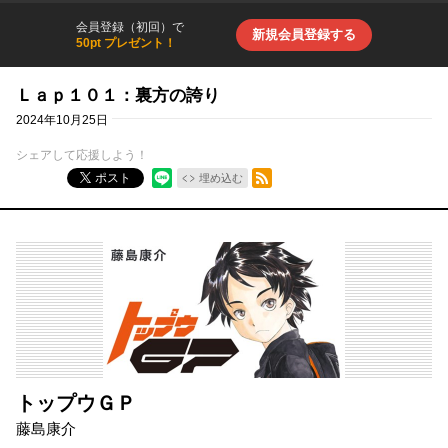
会員登録（初回）で
新規会員登録する
50pt プレゼント！
Ｌａｐ１０１：裏方の誇り
2024年10月25日
シェアして応援しよう！
RSSフィード
ポスト
埋め込む
トップウＧＰ
藤島康介