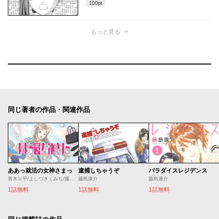
100
pt
もっと見る
同じ著者の作品・関連作品
ああっ就活の女神さまっ
逮捕しちゃうぞ
パラダイスレジデンス
青木Ｕ平/よしづきくみち/藤島康介
藤島康介
藤島康介
1話無料
1話無料
1話無料