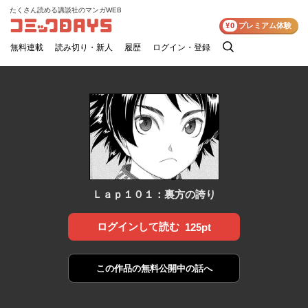
たくさん読める講談社のマンガWEB
コミックDAYS
¥0
プレミアム体験
無料連載
読み切り・新人
履歴
ログイン・登録
検
索
Ｌａｐ１０１：裏方の誇り
ログインして読む
125pt
この作品の
無料公開中の話へ