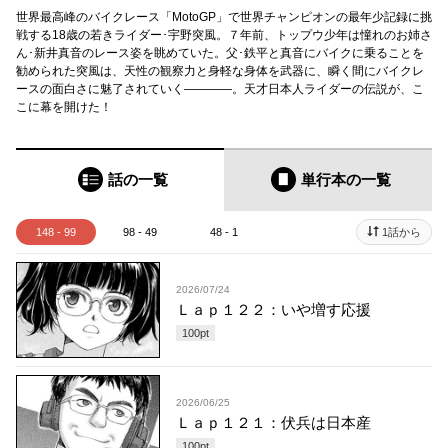
世界最高峰のバイクレース「MotoGP」で世界チャンピオンの最年少記録に挑
戦する18歳の若きライダー･宇野突風。７年前、トップウ少年は憧れのお姉さ
ん･新井真音のレース姿を眺めていた。父･鉄平と真音にバイクに乗ることを
勧められた突風は、天性の観察力と身軽な身体を武器に、瞬く間にバイクレ
ースの面白さに魅了されていく――――。天才日本人ライダーの伝説が、こ
こに幕を開けた！
話の一覧
単行本
の一覧
148 - 99
98 - 49
48 - 1
1話から
2026/07/24
Ｌａｐ１２２：いや増す応援
100
pt
2026/06/25
Ｌａｐ１２１：伏兵は日本産
100
pt