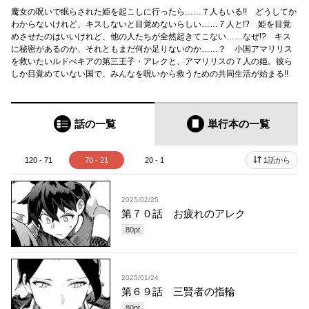
魔女の呪いで眠らされた姫を起こしに行ったら……７人もいる!! どうしてか
わからないけれど、キスしないと目覚めないらしい……７人と!? 姫を目覚
めさせたのはいいけれど、他の人たちが全然起きてこない……なぜ!? キス
に秘密があるのか、それともまだ何か足りないのか……？ 小国アマリリス
を救いたいルドべキアの第三王子・アレクと、アマリリスの７人の姫。彼ら
しか目覚めていない国で、みんなを呪いから救うための共同生活が始まる!!
話の一覧
単行本
の一覧
120 - 71
70 - 21
20 - 1
1話から
2025/02/25
第７０話 お疲れのアレク
80
pt
2025/01/24
第６９話 三賢者の指輪
80
pt