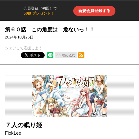
会員登録（初回）で
新規会員登録する
50pt プレゼント！
第６０話 この角度は…危ないっ！！
2024年10月25日
シェアして応援しよう！
RSSフィード
ポスト
埋め込む
７人の眠り姫
FiokLee