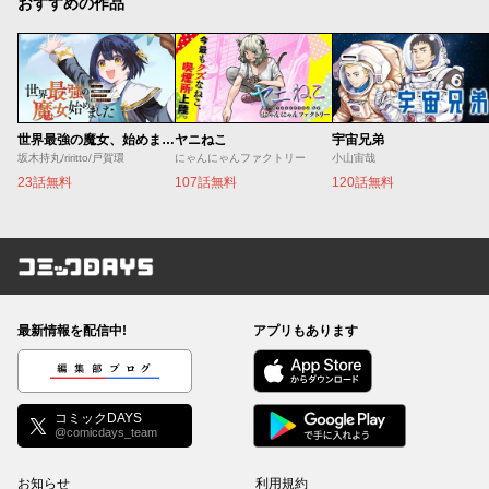
おすすめの作品
世界最強の魔女、始めました ～私だけ『攻略サイト』を見れる世界で自由に生きます～
ヤニねこ
宇宙兄弟
坂木持丸/riritto/戸賀環
にゃんにゃんファクトリー
小山宙哉
23話無料
107話無料
120話無料
コミックDAYS
最新情報を配信中!
アプリもあります
編集部ブログ
コミックDAYS
@comicdays_team
お知らせ
利用規約