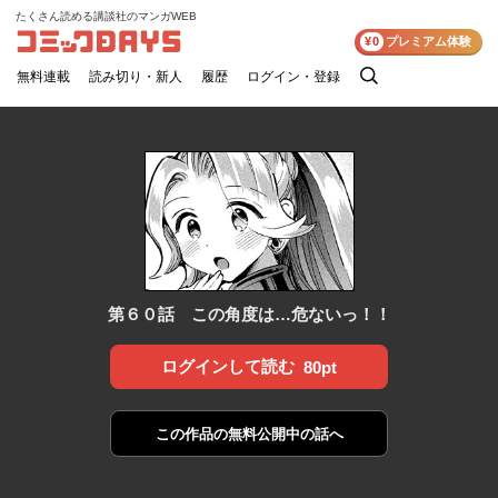
たくさん読める講談社のマンガWEB
コミックDAYS
¥0
プレミアム体験
無料連載
読み切り・新人
履歴
ログイン・登録
検
索
第６０話 この角度は…危ないっ！！
ログインして読む
80pt
この作品の
無料公開中の話へ