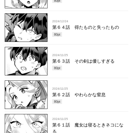
80
pt
2024/12/24
第６４話 得たものと失ったもの
80
pt
2024/11/25
第６３話 その剣は優しすぎる
80
pt
2024/11/25
第６２話 やわらかな窒息
80
pt
2024/11/25
第６１話 魔女は寝るときネコにな
る