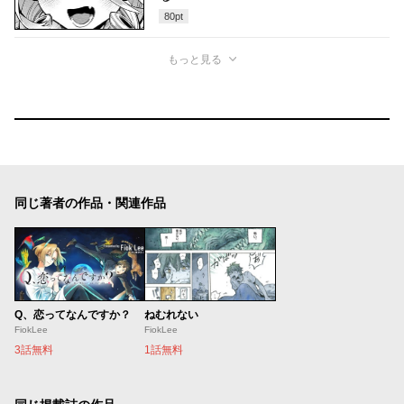
80
pt
もっと見る
同じ著者の作品・関連作品
Q、恋ってなんですか？
ねむれない
FiokLee
FiokLee
3話無料
1話無料