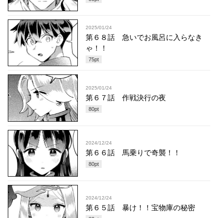
2025/01/24
第６８話 急いでお風呂に入らなき
ゃ！！
75
pt
2025/01/24
第６７話 作戦決行の夜
80
pt
2024/12/24
第６６話 馬乗りで奇襲！！
80
pt
2024/12/24
第６５話 暴け！！宝物庫の秘密