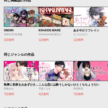
同じ掲載誌の作品
OMORI
KRAKEN MARE
あさやけリフレイン
OMOCAT/此糸縫
IZU/HAGANE/原正人
まつだひかり
3話無料
1話無料
1話無料
同じジャンルの作品
執事に初夜をおあずけされてます。
こんな恋には酔うしかない
ひとくちちょうだい
田島みみ
宇賀ミユキ
髙井野花
7話無料
4話無料
7話無料