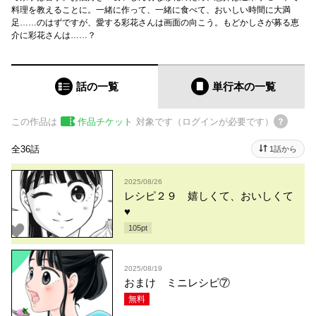
料理を教えることに。一緒に作って、一緒に食べて、おいしい時間に大満
足……のはずですが、愛する彩花さんは画面の向こう。もどかしさが募る恵
介に彩花さんは……？
話の一覧
単行本
の一覧
この作品は
作品チケット
対象です（ログインが必要です）
全36話
1話から
2025/08/26
レシピ２９ 嬉しくて、おいしくて
♥
105
pt
2025/08/19
おまけ ミニレシピ⑦
無料