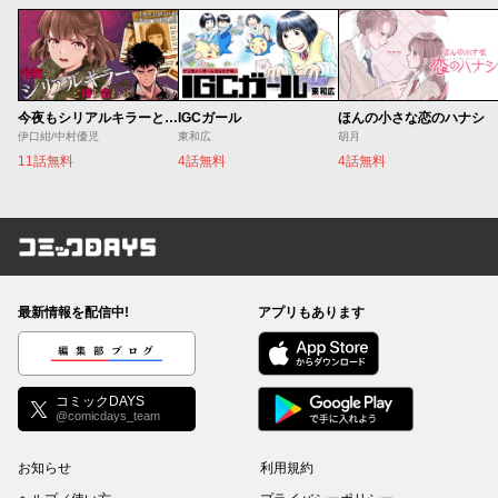
今夜もシリアルキラーと待ち合わせ
IGCガール
ほんの小さな恋のハナシ
伊口紺/中村優児
東和広
胡月
11話無料
4話無料
4話無料
コミックDAYS
最新情報を配信中!
アプリもあります
編集部ブログ
コミックDAYS
@comicdays_team
お知らせ
利用規約