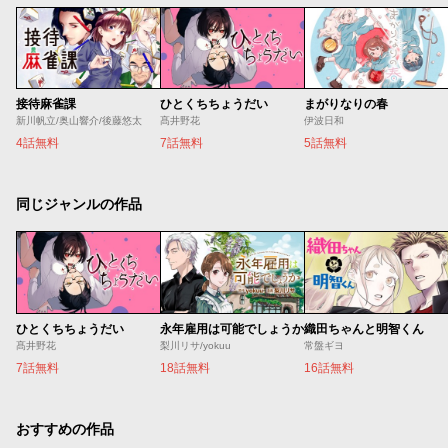
接待麻雀課
ひとくちちょうだい
まがりなりの春
新川帆立/奥山響介/後藤悠太
髙井野花
伊波日和
4話無料
7話無料
5話無料
同じジャンルの作品
ひとくちちょうだい
永年雇用は可能でしょうか
織田ちゃんと明智くん
髙井野花
梨川リサ/yokuu
常盤ギヨ
7話無料
18話無料
16話無料
おすすめの作品