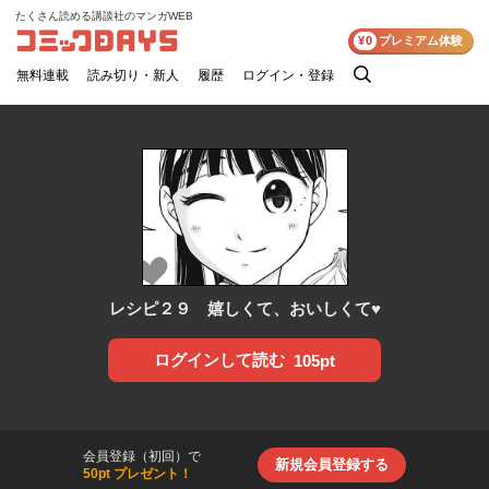
たくさん読める講談社のマンガWEB
コミックDAYS
¥0
プレミアム体験
無料連載
読み切り・新人
履歴
ログイン・登録
検
索
レシピ２９ 嬉しくて、おいしくて♥
ログインして読む
105pt
会員登録（初回）で
新規会員登録する
50pt プレゼント！