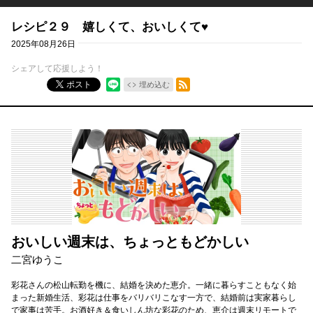
レシピ２９ 嬉しくて、おいしくて♥
2025年08月26日
シェアして応援しよう！
RSSフィード
ポスト
埋め込む
おいしい週末は、ちょっともどかしい
二宮ゆうこ
彩花さんの松山転勤を機に、結婚を決めた恵介。一緒に暮らすこともなく始
まった新婚生活、彩花は仕事をバリバリこなす一方で、結婚前は実家暮らし
で家事は苦手。お酒好き＆食いしん坊な彩花のため、恵介は週末リモートで