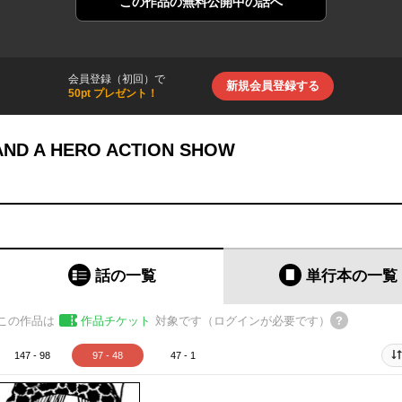
この作品の
無料公開中の話へ
会員登録（初回）で
新規会員登録する
50pt プレゼント！
ND A HERO ACTION SHOW
話の一覧
単行本
の一覧
この作品は
作品チケット
対象です（ログインが必要です）
147 - 98
97 - 48
47 - 1