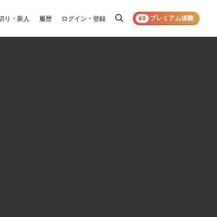
プレミアム体験
切り・新人
履歴
ログイン・登録
検
¥0
索