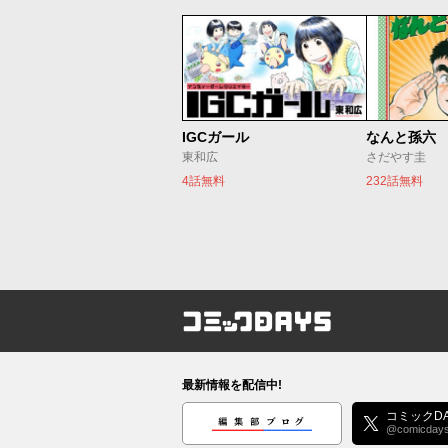
IGCガール
なんと孫六
東和広
さだやす圭
4話無料
232話無料
コミックDAYS
最新情報を配信中!
編集部ブログ
コミックDA
@comicday