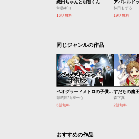
織田ちゃんと明智くん
アパレルド
常盤ギヨ
林田もずる
16話無料
19話無料
同じジャンルの作品
ベオグラードメトロの子供たち
すだちの魔
隷蔵庫/山座一心
森下真
6話無料
2話無料
おすすめの作品