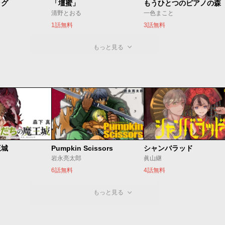
ッグ
「壇蜜」
清野とおる
一色まこと
1話無料
3話無料
もっと見る
王城
Pumpkin Scissors
シャンバラッド
岩永亮太郎
眞山継
6話無料
4話無料
もっと見る