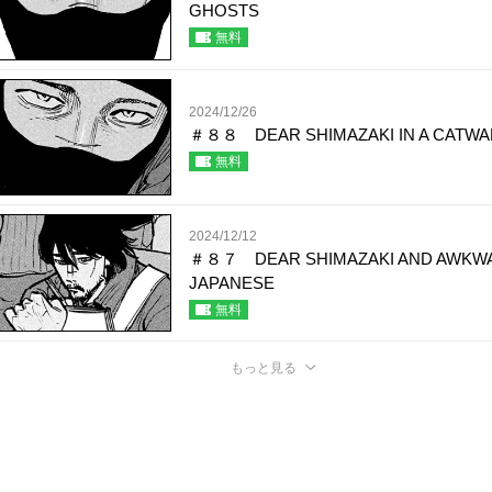
GHOSTS
無料
2024/12/26
＃８８ DEAR SHIMAZAKI IN A CATWA
無料
2024/12/12
＃８７ DEAR SHIMAZAKI AND AWKW
JAPANESE
無料
もっと見る