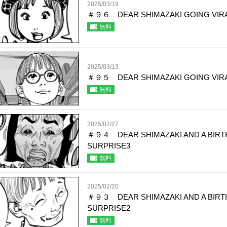
2025/03/19
＃９６ DEAR SHIMAZAKI GOING VIR
無料
2025/03/13
＃９５ DEAR SHIMAZAKI GOING VIR
無料
2025/02/27
＃９４ DEAR SHIMAZAKI AND A BIRT
SURPRISE3
無料
2025/02/20
＃９３ DEAR SHIMAZAKI AND A BIRT
SURPRISE2
無料