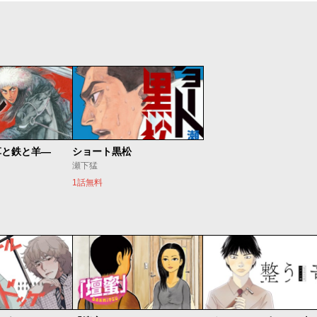
草と鉄と羊―
ショート黒松
瀬下猛
1話無料