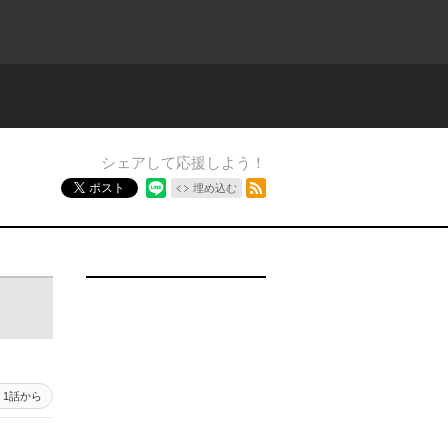
シェアして応援しよう！
RSSフィード
ポスト
埋め込む
1話から