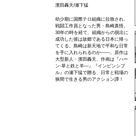
濱田轟天
/
瀬下猛
幼少期に国際テロ組織に拉致され、
戦闘工作員となった男・島崎真悟。
30年の時を経て、組織からの脱出に
成功した彼は故郷である日本に帰っ
てくる。島崎は新天地で平和な日常
を手に入れられるのか――。原作は
大型新人・濱田轟天、作画は『ハー
ン‐草と鉄と羊—』『インビンシブ
ル』の瀬下猛で贈る、日常と戦場の
狭間で生きる男のアクション譚！