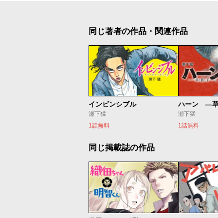
同じ著者の作品・関連作品
インビンシブル
ハーン ―
瀬下猛
瀬下猛
1話無料
1話無料
同じ掲載誌の作品