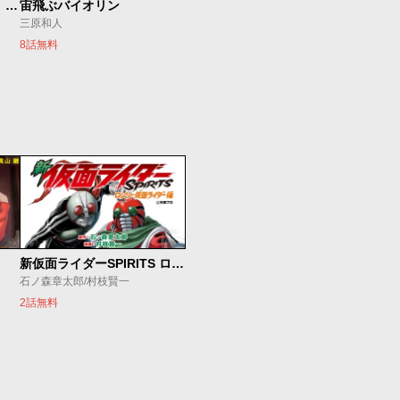
もうひとつのピアノの森 整う音
宙飛ぶバイオリン
三原和人
8話無料
新仮面ライダーSPIRITS ロンリー仮面ライダー編
石ノ森章太郎/村枝賢一
2話無料