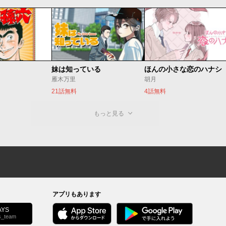
妹は知っている
ほんの小さな恋のハナシ
雁木万里
胡月
21話無料
4話無料
もっと見る
アプリもあります
YS
s_team