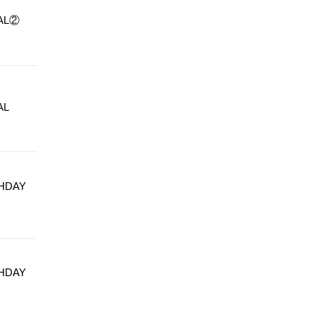
AL②
AL
HDAY
HDAY