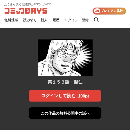
たくさん読める講談社のマンガWEB
コミックDAYS
¥0
プレミアム体験
無料連載
読み切り・新人
履歴
ログイン・登録
検
索
第１５３話 擬仁
ログインして読む
100pt
この作品の
無料公開中の話へ