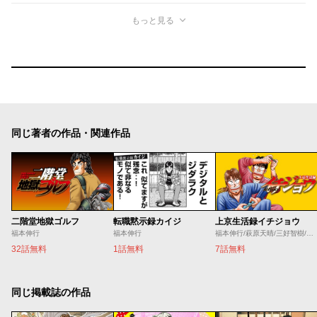
もっと見る
同じ著者の作品・関連作品
二階堂地獄ゴルフ
転職黙示録カイジ
上京生活録イチジョウ
福本伸行
福本伸行
福本伸行/萩原天晴/三好智樹/瀬戸義明
32話無料
1話無料
7話無料
同じ掲載誌の作品