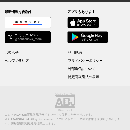
最新情報を配信中!
アプリもあります
編集部ブログ
コミックDAYS
@comicdays_team
お知らせ
利用規約
ヘルプ／使い方
プライバシーポリシー
外部送信について
特定商取引法の表示
コミックDAYSは正規版配信サイトマークを取得したサービスです。
©
KODANSHA Ltd.
All rights reserved. このサイトのデータの著作権は講談社が保有しま
す。無断複製転載放送等は禁止します。