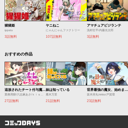
猩猩姫
ヤニねこ
アマチュアビジランテ
ippatu
にゃんにゃんファクトリー
浅村壮平/内藤光太郎
3話無料
107話無料
3話無料
おすすめの作品
追放されたチート付与魔術師は気ままなセカンドライフを謳歌する。 ～俺は武器だけじゃなく、あらゆるものに『強化ポイント』を付与できるし、俺の意思でいつでも効果を解除できるけど、残った人たち大丈夫？～
妹は知っている
世界最強の魔女、始めました ～私だけ『攻略サイト』を見れる世界で自由に生きます～
業務用餅/六志麻あさ/ｋｉｓｕｉ
雁木万里
坂木持丸/riritto/戸賀環
27話無料
21話無料
23話無料
コミックDAYS