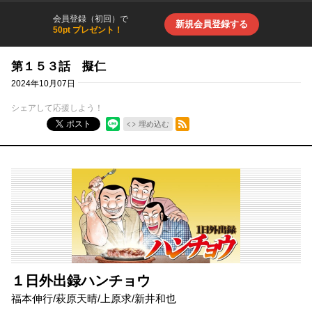
会員登録（初回）で
新規会員登録する
50pt プレゼント！
第１５３話 擬仁
2024年10月07日
シェアして応援しよう！
RSSフィード
ポスト
埋め込む
１日外出録ハンチョウ
福本伸行
/
萩原天晴
/
上原求
/
新井和也