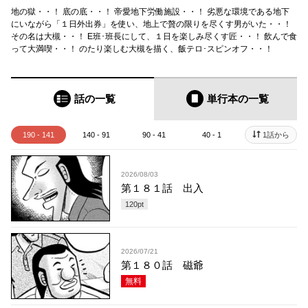
地の獄・・！ 底の底・・！ 帝愛地下労働施設・・！ 劣悪な環境である地下
にいながら「１日外出券」を使い、地上で贅の限りを尽くす男がいた・・！
その名は大槻・・！ E班･班長にして、１日を楽しみ尽くす匠・・！ 飲んで食
って大満喫・・！ のたり楽しむ大槻を描く、飯テロ･スピンオフ・・！
話の一覧
単行本
の一覧
190 - 141
140 - 91
90 - 41
40 - 1
1話から
2026/08/03
第１８１話 出入
120
pt
2026/07/21
第１８０話 磁爺
無料