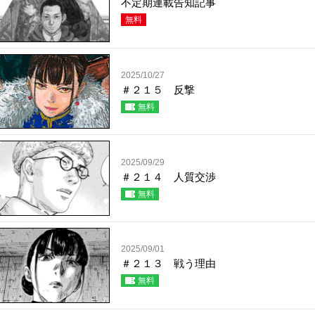
不定期連載告知記事
無料
2025/10/27
＃２１５ 反撃
無料
2025/09/29
＃２１４ 人質交渉
無料
2025/09/01
＃２１３ 戦う理由
無料