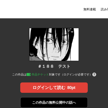
無料連載
読み
＃１８８ テスト
この作品は
作品チケット
対象です（ログインが必要です）
80pt
ログインして読む
この作品の
無料公開中の話へ