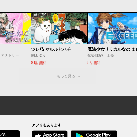
ツレ猫 マルルとハチ
ファクトリー
園田ゆり
都築真紀/川上修一
81話無料
5話無料
もっと見る
アプリもあります
YS