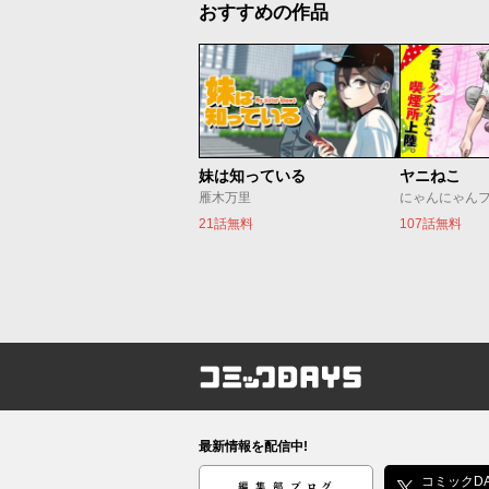
おすすめの作品
妹は知っている
ヤニねこ
雁木万里
にゃんにゃん
21話無料
107話無料
コミックDAYS
最新情報を配信中!
編集部ブログ
コミックDA