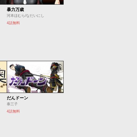
暴力万歳
河本ほむら/なだいにし
4話無料
だんドーン
泰三子
4話無料