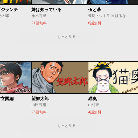
ビジランテ
妹は知っている
伍と碁
光太郎
雁木万里
蓮尾トウト/仲里はるな
21話無料
8話無料
もっと見る
霸立国編
望郷太郎
猫奥
山田芳裕
山村東
26話無料
4話無料
もっと見る