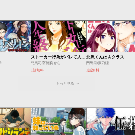
ストーカー行為がバレて人生終了男
北沢くんはＡクラス
孝
門馬司/芥瀬良せら
門馬司/夢乃狸
1話無料
1話無料
もっと見る