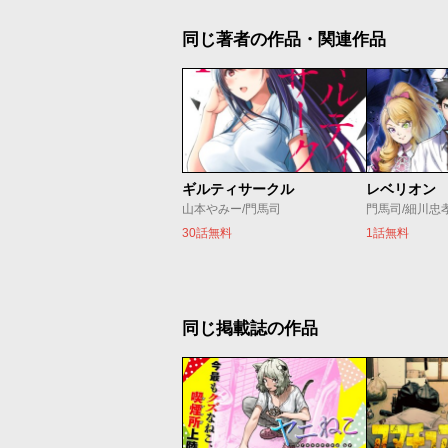
同じ著者の作品・関連作品
ギルティサークル
レベリオン
山本やみー/門馬司
門馬司/細川忠
30話無料
1話無料
同じ掲載誌の作品