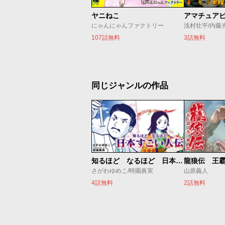
ヤニねこ
アマチュア
にゃんにゃんファクトリー
浅村壮平/内藤
107話無料
3話無料
同じジャンルの作品
知るほど なるほど 日本すごい人伝
龍狼伝 王
さがわゆめこ/時園眞実
山原義人
4話無料
2話無料