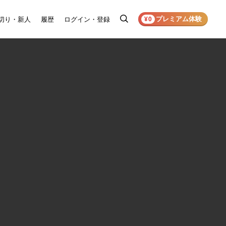
プレミアム体験
切り・新人
履歴
ログイン・登録
検
¥0
索