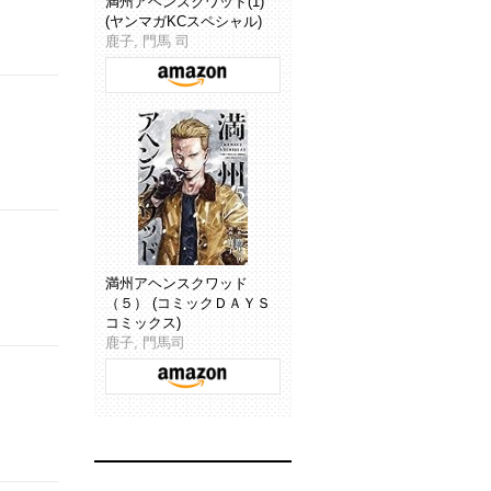
満州アヘンスクワッド(1)
(ヤンマガKCスペシャル)
鹿子, 門馬 司
満州アヘンスクワッド
（５） (コミックＤＡＹＳ
コミックス)
鹿子, 門馬司