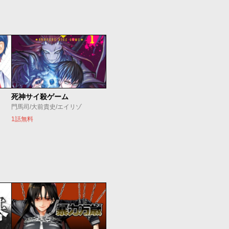
死神サイ殺ゲーム
門馬司/大前貴史/エイリゾ
1話無料