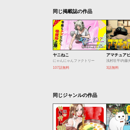
同じ掲載誌の作品
ヤニねこ
アマチュア
にゃんにゃんファクトリー
浅村壮平/内藤
107話無料
3話無料
同じジャンルの作品