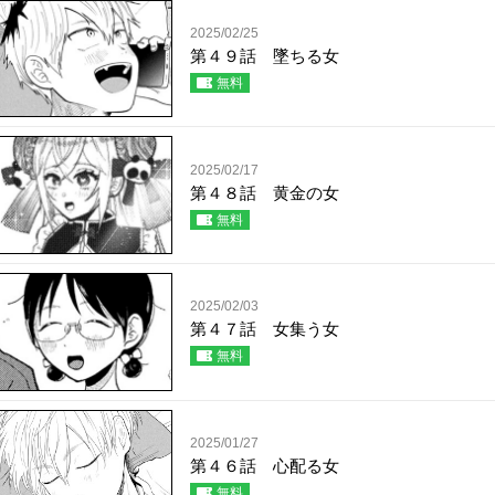
2025/02/25
第４９話 墜ちる女
無料
2025/02/17
第４８話 黄金の女
無料
2025/02/03
第４７話 女集う女
無料
2025/01/27
第４６話 心配る女
無料