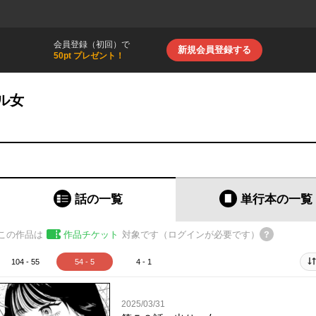
会員登録（初回）で
新規会員登録する
50pt プレゼント！
ル女
話の一覧
単行本
の一覧
この作品は
作品チケット
対象です（ログインが必要です）
104 - 55
54 - 5
4 - 1
2025/03/31