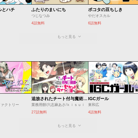
ルとハチ
ふたりのまいにち
ポコタの豆ちしき
つじなつみ
やだオスカル
4話無料
6話無料
もっと見る
追放されたチート付与魔術師は気ままなセカンドライフを謳歌する。 ～俺は武器だけじゃなく、あらゆるものに『強化ポイント』を付与できるし、俺の意思でいつでも効果を解除できるけど、残った人たち大丈夫？～
IGCガール
ファクトリー
業務用餅/六志麻あさ/ｋｉｓｕｉ
東和広
27話無料
4話無料
もっと見る