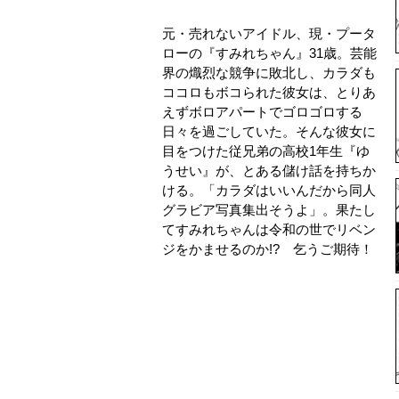
元・売れないアイドル、現・プータ
ローの『すみれちゃん』31歳。芸能
界の熾烈な競争に敗北し、カラダも
ココロもボコられた彼女は、とりあ
えずボロアパートでゴロゴロする
日々を過ごしていた。そんな彼女に
目をつけた従兄弟の高校1年生『ゆ
うせい』が、とある儲け話を持ちか
ける。「カラダはいいんだから同人
グラビア写真集出そうよ」。果たし
てすみれちゃんは令和の世でリベン
ジをかませるのか!? 乞うご期待！