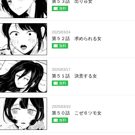
第５３話 出りゅ女
無料
2025/03/24
第５２話 求められる女
無料
2025/03/17
第５１話 決意する女
無料
2025/03/10
第５０話 こぜ６ツモ女
無料