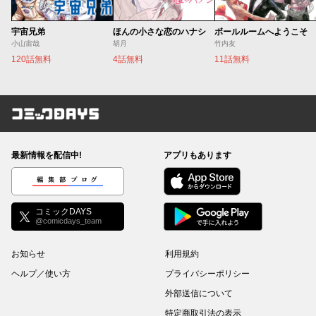
宇宙兄弟
ほんの小さな恋のハナシ
ボールルームへようこそ
小山宙哉
胡月
竹内友
120話無料
4話無料
11話無料
コミックDAYS
最新情報を配信中!
アプリもあります
編集部ブログ
コミックDAYS
@comicdays_team
お知らせ
利用規約
ヘルプ／使い方
プライバシーポリシー
外部送信について
特定商取引法の表示