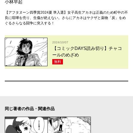
小林早起
【アフタヌーン四季賞2024夏 準入選】女子高生アカネは正義のため町中の不
良に喧嘩を売り、生傷が絶えない。さらにアカネはヤクザと薬物「炭」をめ
ぐるさらなる闘争に突入する！
2024/10/07
【コミックDAYS読み切り】チャコ
ールのめざめ
無料
同じ著者の作品・関連作品