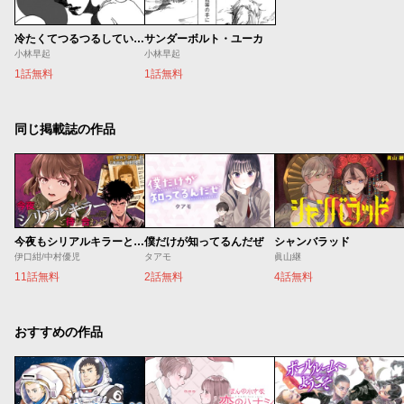
冷たくてつるつるしているもの
サンダーボルト・ユーカ
小林早起
小林早起
1話無料
1話無料
同じ掲載誌の作品
今夜もシリアルキラーと待ち合わせ
僕だけが知ってるんだぜ
シャンバラッド
伊口紺/中村優児
タアモ
眞山継
11話無料
2話無料
4話無料
おすすめの作品