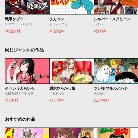
戦隊タブー
まんペン
シルバー・スクリーン
TK2/エド・バルスト
トミムラコタ
いまい
26話無料
10話無料
4話無料
同じジャンルの作品
そういう人もいる
週末やらかし飯
ツレ猫 マルルとハチ
品田遊/南十字明日菜
小村あゆみ
園田ゆり
4話無料
47話無料
81話無料
おすすめの作品