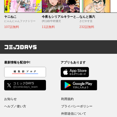
ヤニねこ
今夜もシリアルキラーと待ち合わせ
なんと孫六
にゃんにゃんファクトリー
伊口紺/中村優児
さだやす圭
107話無料
11話無料
232話無料
コミックDAYS
最新情報を配信中!
アプリもあります
編集部ブログ
コミックDAYS
@comicdays_team
お知らせ
利用規約
ヘルプ／使い方
プライバシーポリシー
外部送信について