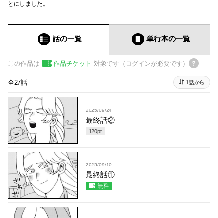
とにしました。
話の一覧
単行本
の一覧
この作品は
作品チケット
対象です（ログインが必要です）
全27話
1話から
2025/09/24
最終話②
120
pt
2025/09/10
最終話①
無料