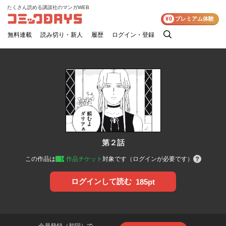
たくさん読める講談社のマンガWEB
コミックDAYS
¥0
プレミアム体験
無料連載
読み切り・新人
履歴
ログイン・登録
検
索
第２話
この作品は
作品チケット
対象です（ログインが必要です）
ログインして読む
185pt