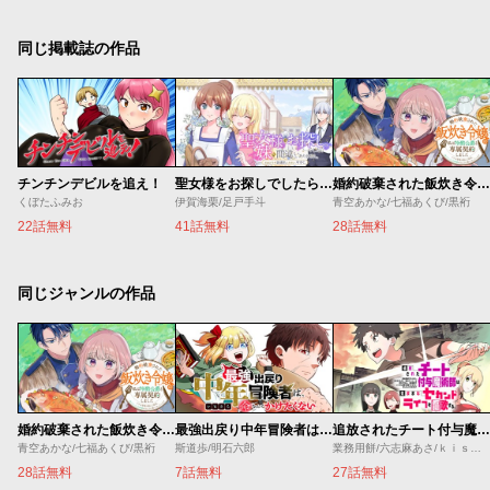
同じ掲載誌の作品
チンチンデビルを追え！
聖女様をお探しでしたら妹で間違いありません。さあどうぞお連れください、今すぐ。
婚約破棄された飯炊き令嬢の私は冷酷公爵と専属契約しました～ですが胃袋を掴んだ結果、冷たかった公爵様がどんどん優しくなっています～
くぼたふみお
伊賀海栗/足戸手斗
青空あかな/七福あくび/黒裄
22話無料
41話無料
28話無料
同じジャンルの作品
婚約破棄された飯炊き令嬢の私は冷酷公爵と専属契約しました～ですが胃袋を掴んだ結果、冷たかった公爵様がどんどん優しくなっています～
最強出戻り中年冒険者は、今さら命なんてかけたくない
追放されたチート付与魔術師は気ままなセカンドライフを謳歌する。 ～俺は武器だけじゃなく、あらゆるものに『強化ポイント』を付与できるし、俺の意思でいつでも効果を解除できるけど、残った人たち大丈夫？～
青空あかな/七福あくび/黒裄
斯道歩/明石六郎
業務用餅/六志麻あさ/ｋｉｓｕｉ
28話無料
7話無料
27話無料