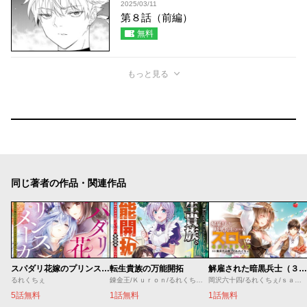
2025/03/11
第８話（前編）
無料
もっと見る
同じ著者の作品・関連作品
スパダリ花嫁のプリンスメーカー ～虐げられた呪われ王子に触れるのは私だけ…よしよしして育てたら一途に溺愛されました～
転生貴族の万能開拓
解雇された暗黒兵士（３０代）のスローなセカンドライフ
るれくちぇ
錬金王/Ｋｕｒｏｎ/るれくちぇ/成瀬ちさと
岡沢六十四/るれくちぇ/ｓａｇｅ・ジョー
5話無料
1話無料
1話無料