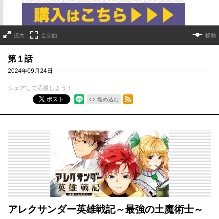
拡大
全画面
移動
第１話
2024年09月24日
シェアして応援しよう！
RSSフィード
ポスト
埋め込む
アレクサンダー英雄戦記～最強の土魔術士～