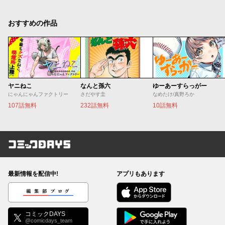
おすすめの作品
ヤニねこ
なんと孫六
ゆーあーすらっがー
にゃんにゃんファクトリー
さだやす圭
なめたけ/真野ろか
107話無料
232話無料
10話無料
コミックDAYS
最新情報を配信中!
アプリもあります
編集部ブログ
コミックDAYS
@comicdays_team