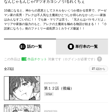
なんじゃもんじゃ
/
マツオカヨシノリ
/
るれくちぇ
10歳になると、神からの恩恵としてスキルをいくつか授かる世界で、デーゼ
マン家の長男・アレクは不人気な土魔術ひとつしか得られなかった――家族
はみんなすごいのに！！ でも妹・マリアは言う。「兄さんはバケモノだよ」
マリアや家族の協力のもと、アレクの土魔術を極める物語が始まる！！ 『小
説家になろう』発のファミリー成長譚コミカライズ爆誕！！
話の一覧
単行本
の一覧
この作品は
作品チケット
対象です（ログインが必要です）
全23話
1話から
2025/07/15
第１２話（後編）
115
pt
2025/07/01