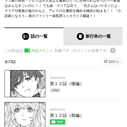
マン家の長男・アレクは不人気な土魔術ひとつしか得られなかった――家族
はみんなすごいのに！！ でも妹・マリアは言う。「兄さんはバケモノだよ」
マリアや家族の協力のもと、アレクの土魔術を極める物語が始まる！！ 『小
説家になろう』発のファミリー成長譚コミカライズ爆誕！！
話の一覧
単行本
の一覧
この作品は
作品チケット
対象です（ログインが必要です）
全23話
1話から
2025/07/15
第１２話（後編）
115
pt
2025/07/01
第１２話（前編）
無料