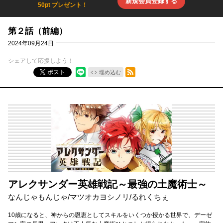
新規会員登録する
50pt プレゼント！
第２話（前編）
2024年09月24日
シェアして応援しよう！
RSSフィード
ポスト
埋め込む
アレクサンダー英雄戦記～最強の土魔術士～
なんじゃもんじゃ
/
マツオカヨシノリ
/
るれくちぇ
10歳になると、神からの恩恵としてスキルをいくつか授かる世界で、デーゼ