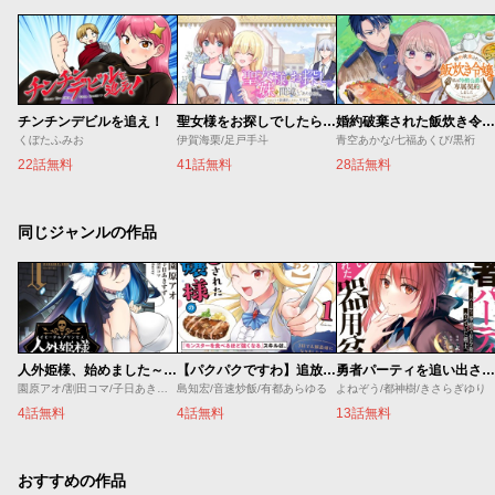
チンチンデビルを追え！
聖女様をお探しでしたら妹で間違いありません。さあどうぞお連れください、今すぐ。
婚約破棄された飯炊き令嬢の私は冷酷公爵と専属契約しました～ですが胃袋を掴んだ結果、冷たかった公爵様がどんどん優しくなっています～
くぼたふみお
伊賀海栗/足戸手斗
青空あかな/七福あくび/黒裄
22話無料
41話無料
28話無料
同じジャンルの作品
人外姫様、始めました～Ｆｒｅｅ Ｌｉｆｅ Ｆａｎｔａｓｙ Ｏｎｌｉｎｅ～
【パクパクですわ】追放されたお嬢様の『モンスターを食べるほど強くなる』スキルは、１食で１レベルアップする前代未聞の最強スキルでした。３日で人類最強になりましたわ～！
勇者パーティを追い出された器用貧乏 ～パーティ事情で付与術士をやっていた剣士、万能へと至る～
園原アオ/割田コマ/子日あきすず/Ｓｈｅｒｒｙ
島知宏/音速炒飯/有都あらゆる
よねぞう/都神樹/きさらぎゆり
4話無料
4話無料
13話無料
おすすめの作品