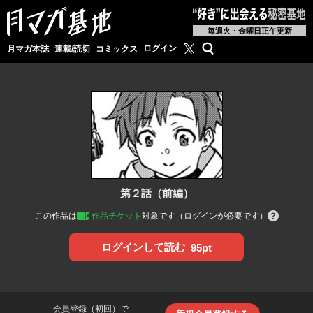
毎週火・金曜日正午更新
月マガ基地公式X
検索
ログイン
月マガ本誌
連載/読切
コミックス
第２話（前編）
この作品は
作品チケット
対象です（ログインが必要です）
ログインして読む
95pt
会員登録（初回）で