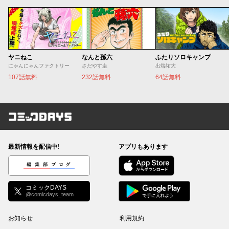
ヤニねこ
なんと孫六
ふたりソロキャンプ
にゃんにゃんファクトリー
さだやす圭
出端祐大
107話無料
232話無料
64話無料
コミックDAYS
最新情報を配信中!
アプリもあります
編集部ブログ
コミックDAYS
@comicdays_team
お知らせ
利用規約