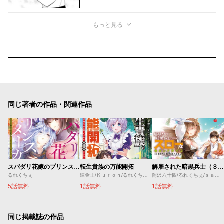
もっと見る
同じ著者の作品・関連作品
スパダリ花嫁のプリンスメーカー ～虐げられた呪われ王子に触れるのは私だけ…よしよしして育てたら一途に溺愛されました～
転生貴族の万能開拓
解雇された暗黒兵士（３０代）のスローなセカンドライフ
るれくちぇ
錬金王/Ｋｕｒｏｎ/るれくちぇ/成瀬ちさと
岡沢六十四/るれくちぇ/ｓａｇｅ・ジョー
5話無料
1話無料
1話無料
同じ掲載誌の作品