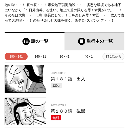
地の獄・・！ 底の底・・！ 帝愛地下労働施設・・！ 劣悪な環境である地下
にいながら「１日外出券」を使い、地上で贅の限りを尽くす男がいた・・！
その名は大槻・・！ E班･班長にして、１日を楽しみ尽くす匠・・！ 飲んで食
って大満喫・・！ のたり楽しむ大槻を描く、飯テロ･スピンオフ・・！
話の一覧
単行本
の一覧
190 - 141
140 - 91
90 - 41
40 - 1
1話から
2026/08/03
第１８１話 出入
120
pt
2026/07/21
第１８０話 磁爺
無料