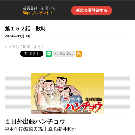
会員登録（初回）で
新規会員登録する
50pt プレゼント！
第１５２話 散時
2024年09月09日
シェアして応援しよう！
RSSフィード
ポスト
埋め込む
１日外出録ハンチョウ
福本伸行
/
萩原天晴
/
上原求
/
新井和也