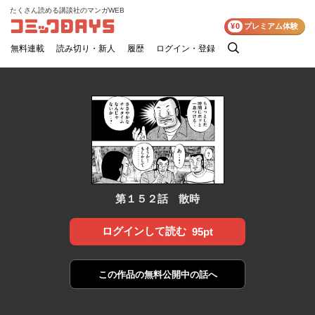
たくさん読める講談社のマンガWEB
コミックDAYS
¥0
プレミアム体験
無料連載
読み切り・新人
履歴
ログイン・登録
検
索
第１５２話 散時
ログインして読む
95pt
この作品の
無料公開中の話へ