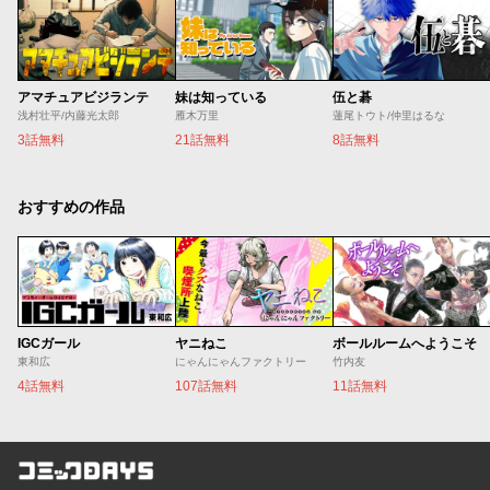
アマチュアビジランテ
妹は知っている
伍と碁
浅村壮平/内藤光太郎
雁木万里
蓮尾トウト/仲里はるな
3話無料
21話無料
8話無料
おすすめの作品
IGCガール
ヤニねこ
ボールルームへようこそ
東和広
にゃんにゃんファクトリー
竹内友
4話無料
107話無料
11話無料
コミックDAYS