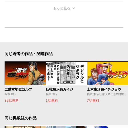
もっと見る
同じ著者の作品・関連作品
二階堂地獄ゴルフ
転職黙示録カイジ
上京生活録イチジョウ
福本伸行
福本伸行
福本伸行/萩原天晴/三好智樹/瀬戸義明
32話無料
1話無料
7話無料
同じ掲載誌の作品