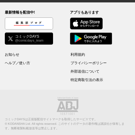
最新情報を配信中!
アプリもあります
編集部ブログ
コミックDAYS
@comicdays_team
お知らせ
利用規約
ヘルプ／使い方
プライバシーポリシー
外部送信について
特定商取引法の表示
コミックDAYSは正規版配信サイトマークを取得したサービスです。
©
KODANSHA Ltd.
All rights reserved. このサイトのデータの著作権は講談社が保有しま
す。無断複製転載放送等は禁止します。