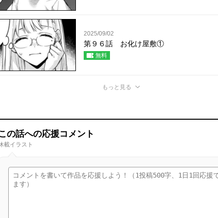
2025/09/02
第９６話 お化け屋敷①
無料
もっと見る
この話への応援コメント
休載イラスト