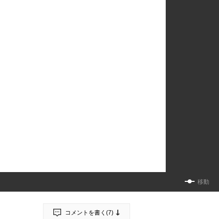
移動
コメントを書く(
7
)