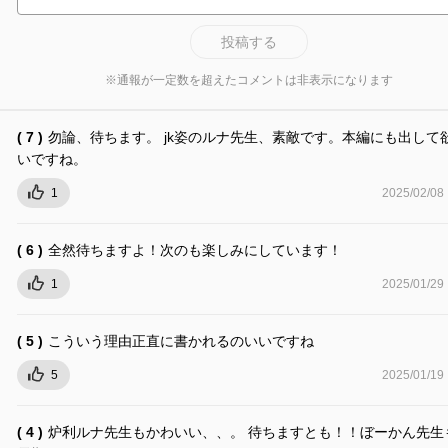
投稿する
※通報が一定数を超えたコメントは非表示になります
( 7 )
勿論、待ちます。 jk姿のルナ先生、素敵です。本編にも出して
いですね。
1
2025/02/08
( 6 )
全然待ちますよ！次のも楽しみにしています！
1
2025/01/29
( 5 )
こういう理由正直に書かれるのいいですね
5
2025/01/19
( 4 )
炉利ルナ先生もかわいい、、。 待ちますとも！！ぼーかん先生