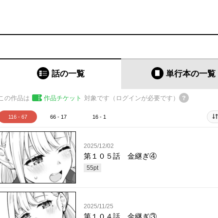
話の一覧
単行本
の一覧
この作品は
作品チケット
対象です（ログインが必要です）
116 - 67
66 - 17
16 - 1
2025/12/02
第１０５話 金継ぎ④
55
pt
2025/11/25
第１０４話 金継ぎ③